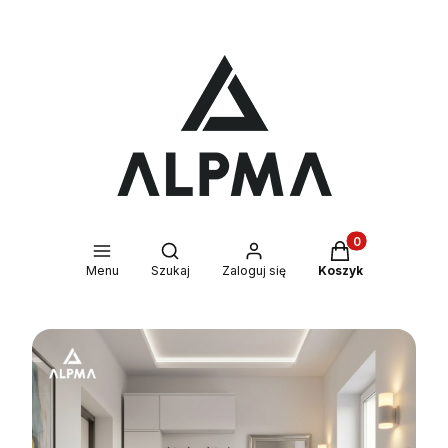
Produkty w kosz
Otwórz wyszukiwarkę
Menu
Szukaj
Zaloguj się
Koszyk