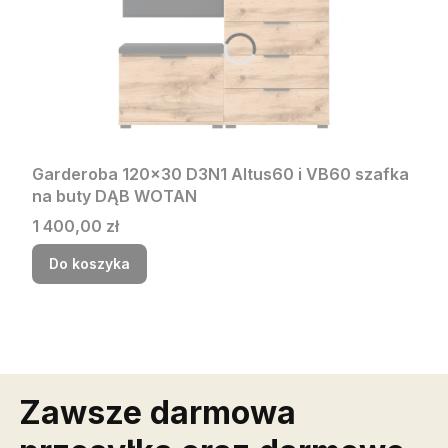
Garderoba 120x30 D3N1 Altus60 i VB60 szafka
na buty DĄB WOTAN
Cena
1 400,00 zł
Do koszyka
Zawsze darmowa