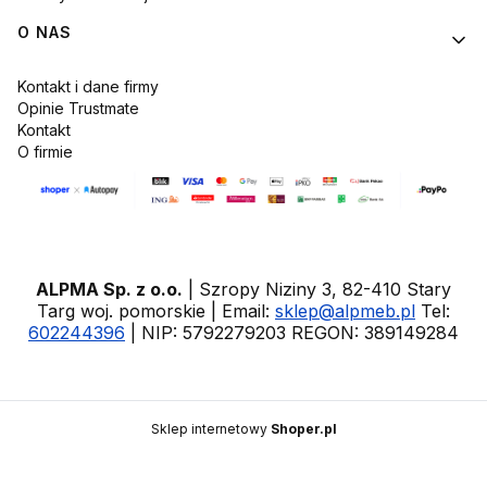
O NAS
Kontakt i dane firmy
Opinie Trustmate
Kontakt
O firmie
ALPMA Sp. z o.o.
| Szropy Niziny 3, 82-410 Stary
Targ woj. pomorskie | Email:
sklep@alpmeb.pl
Tel:
602244396
| NIP: 5792279203 REGON: 389149284
Sklep internetowy
Shoper.pl