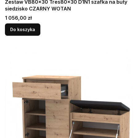
Zestaw VB80x30 Tres80x30 D1N1 szafka na buty
siedzisko CZARNY WOTAN
Cena
1 056,00 zł
Do koszyka