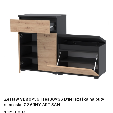
Zestaw VB80x36 Tres80x36 D1N1 szafka na buty
siedzisko CZARNY ARTISAN
Cena
1 125,00 zł