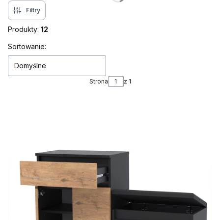
Filtry
Produkty:
12
Lista produktów
Sortowanie:
Domyślne
Strona
z 1