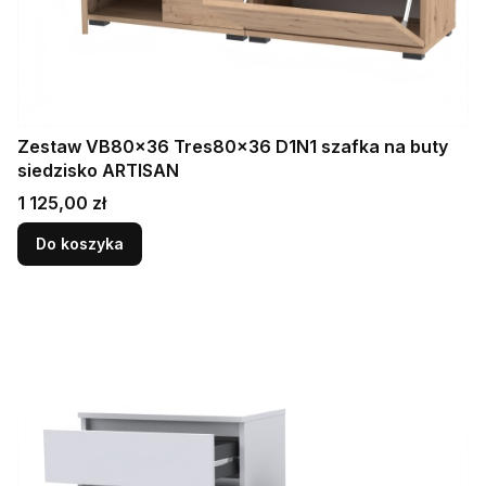
Zestaw VB80x36 Tres80x36 D1N1 szafka na buty
siedzisko ARTISAN
Cena
1 125,00 zł
Do koszyka