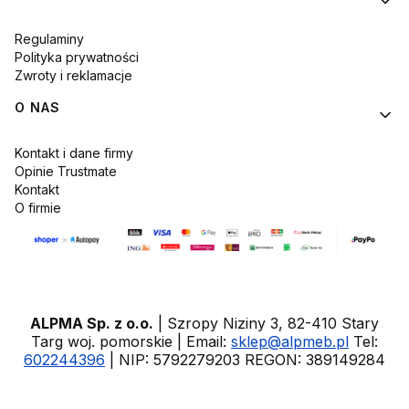
Regulaminy
Polityka prywatności
Zwroty i reklamacje
O NAS
Kontakt i dane firmy
Opinie Trustmate
Kontakt
O firmie
ALPMA Sp. z o.o.
| Szropy Niziny 3, 82-410 Stary
Targ woj. pomorskie | Email:
sklep@alpmeb.pl
Tel:
602244396
| NIP: 5792279203 REGON: 389149284