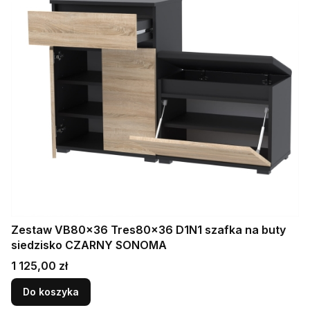
Zestaw VB80x36 Tres80x36 D1N1 szafka na buty
siedzisko CZARNY SONOMA
Cena
1 125,00 zł
Do koszyka