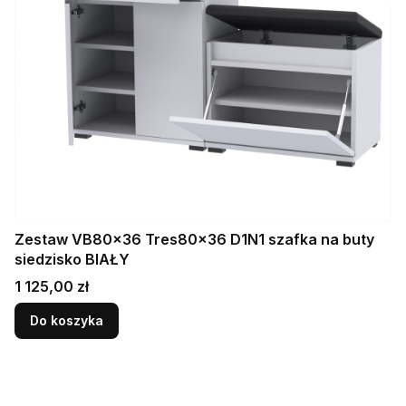
Zestaw VB80x36 Tres80x36 D1N1 szafka na buty
siedzisko BIAŁY
Cena
1 125,00 zł
Do koszyka