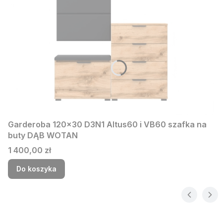
Garderoba 120x30 D3N1 Altus60 i VB60 szafka na
buty DĄB WOTAN
Cena
1 400,00 zł
Do koszyka