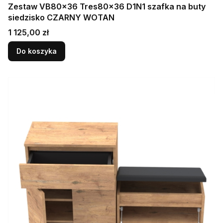
Zestaw VB80x36 Tres80x36 D1N1 szafka na buty
siedzisko CZARNY WOTAN
Cena
1 125,00 zł
Do koszyka