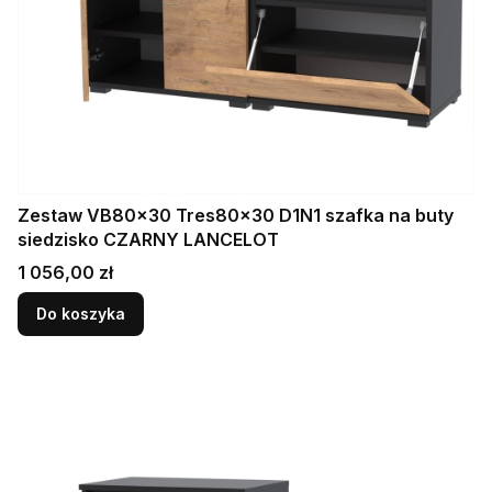
Zestaw VB80x30 Tres80x30 D1N1 szafka na buty
siedzisko CZARNY LANCELOT
Cena
1 056,00 zł
Do koszyka