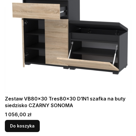
Zestaw VB80x30 Tres80x30 D1N1 szafka na buty
siedzisko CZARNY SONOMA
Cena
1 056,00 zł
Do koszyka