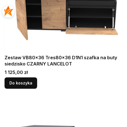
Zestaw VB80x36 Tres80x36 D1N1 szafka na buty
siedzisko CZARNY LANCELOT
Cena
1 125,00 zł
Do koszyka