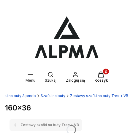
Produkty w kosz
Otwórz wyszukiwarkę
Menu
Szukaj
Zaloguj się
Koszyk
zafki na buty Alpmeb
Szafki na buty
Zestawy szafki na buty Tres + VB
160x36
Zestawy szafki na buty Tres + VB