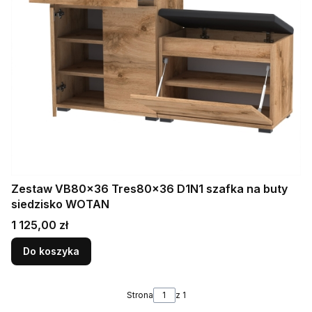
Zestaw VB80x36 Tres80x36 D1N1 szafka na buty
siedzisko WOTAN
Cena
1 125,00 zł
Do koszyka
Strona
z 1