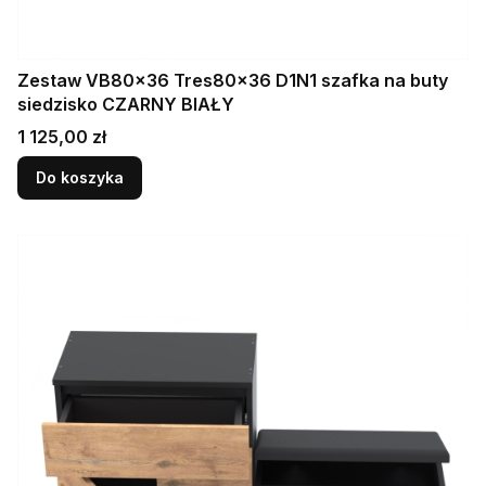
Zestaw VB80x36 Tres80x36 D1N1 szafka na buty
siedzisko CZARNY BIAŁY
Cena
1 125,00 zł
Do koszyka