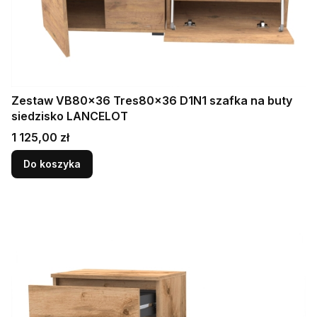
Zestaw VB80x36 Tres80x36 D1N1 szafka na buty
siedzisko LANCELOT
Cena
1 125,00 zł
Do koszyka