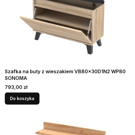
Szafka na buty z wieszakiem VB80x30D1N2 WP80
SONOMA
Cena
793,00 zł
Do koszyka