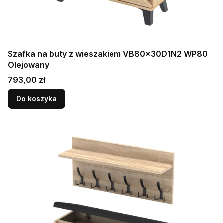
Szafka na buty z wieszakiem VB80x30D1N2 WP80
Olejowany
Cena
793,00 zł
Do koszyka