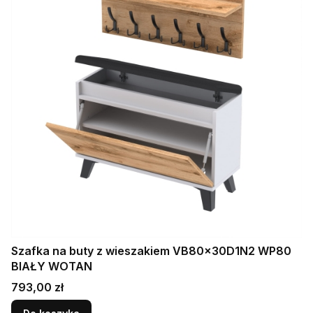
Szafka na buty z wieszakiem VB80x30D1N2 WP80
BIAŁY WOTAN
Cena
793,00 zł