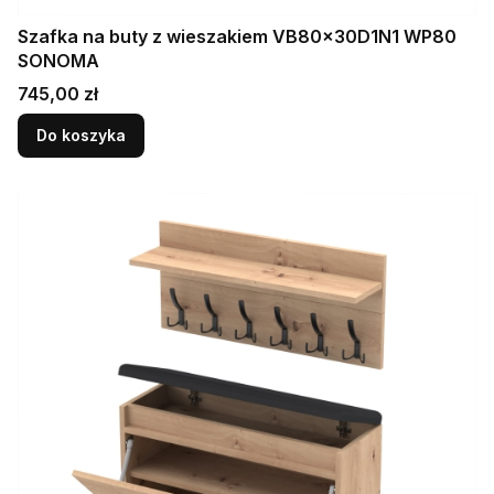
Szafka na buty z wieszakiem VB80x30D1N1 WP80
SONOMA
Cena
745,00 zł
Do koszyka