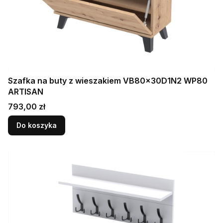
Szafka na buty z wieszakiem VB80x30D1N2 WP80
ARTISAN
Cena
793,00 zł
Do koszyka