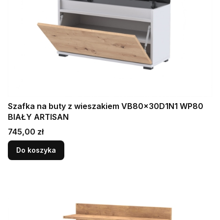
Szafka na buty z wieszakiem VB80x30D1N1 WP80
BIAŁY ARTISAN
Cena
745,00 zł
Do koszyka