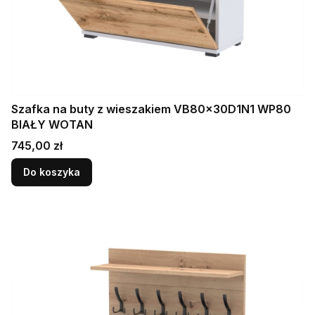
Szafka na buty z wieszakiem VB80x30D1N1 WP80
BIAŁY WOTAN
Cena
745,00 zł
Do koszyka