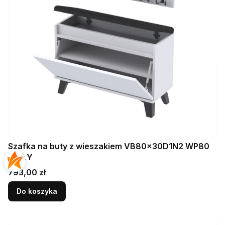
Szafka na buty z wieszakiem VB80x30D1N2 WP80
BIAŁY
Cena
793,00 zł
Do koszyka