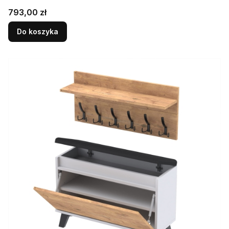
Cena
793,00 zł
Do koszyka