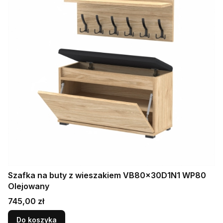
Szafka na buty z wieszakiem VB80x30D1N1 WP80
Olejowany
Cena
745,00 zł
Do koszyka