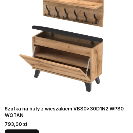
Szafka na buty z wieszakiem VB80x30D1N2 WP80
WOTAN
Cena
793,00 zł