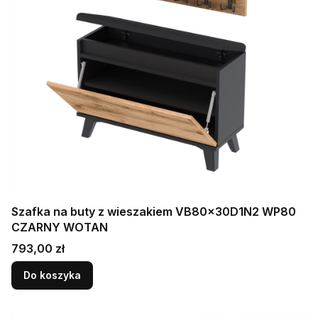
Szafka na buty z wieszakiem VB80x30D1N2 WP80
CZARNY WOTAN
Cena
793,00 zł
Do koszyka