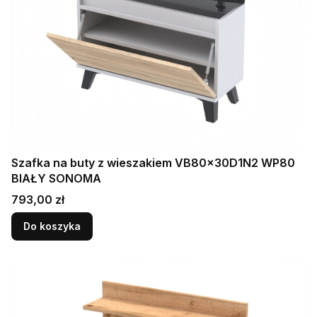
Szafka na buty z wieszakiem VB80x30D1N2 WP80
BIAŁY SONOMA
Cena
793,00 zł
Do koszyka