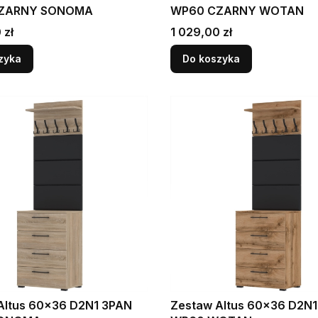
ZARNY SONOMA
WP60 CZARNY WOTAN
Cena
 zł
1 029,00 zł
zyka
Do koszyka
Altus 60x36 D2N1 3PAN
Zestaw Altus 60x36 D2N