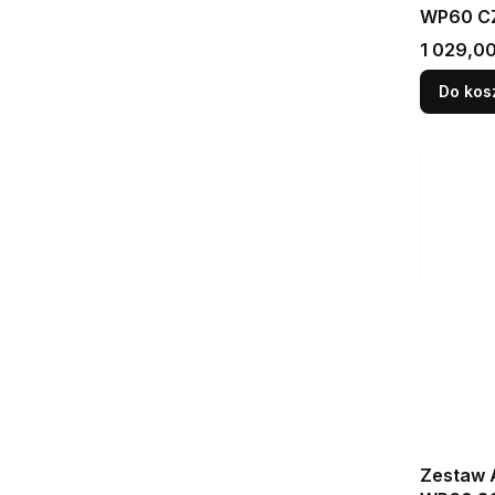
WP60 C
Cena
1 029,00
Do kos
Zestaw 