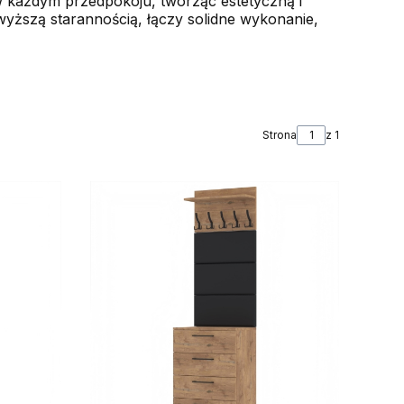
 w każdym przedpokoju, tworząc estetyczną i
ższą starannością, łączy solidne wykonanie,
Strona
z 1