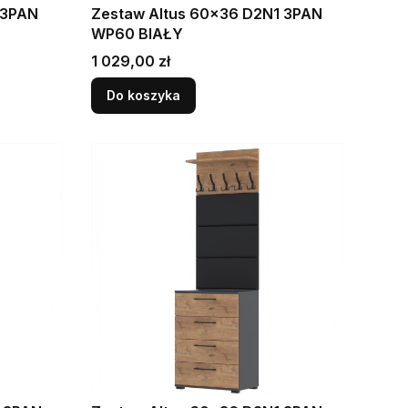
 3PAN
Zestaw Altus 60x36 D2N1 3PAN
WP60 BIAŁY
Cena
1 029,00 zł
Do koszyka