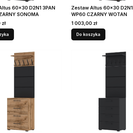
Altus 60x30 D2N1 3PAN
Zestaw Altus 60x30 D2N
ZARNY SONOMA
WP60 CZARNY WOTAN
Cena
 zł
1 003,00 zł
zyka
Do koszyka