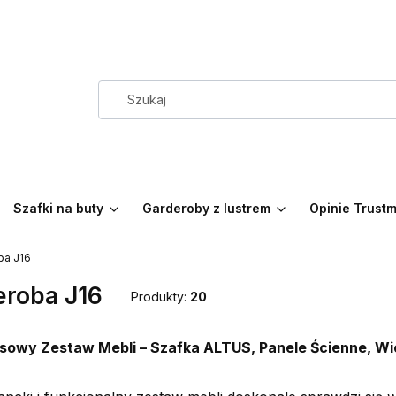
Szafki na buty
Garderoby z lustrem
Opinie Trust
ba J16
eroba J16
Produkty:
20
sowy Zestaw Mebli – Szafka ALTUS, Panele Ścienne, W