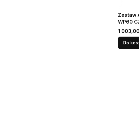
Zestaw Altus 60x3
WP60 C
Cena
1 003,00
Do kos