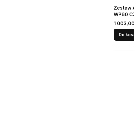
Zestaw 
WP60 C
Cena
1 003,00
Do kos