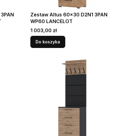
Zestaw Altus 60x30 D2N1 3PAN
T
WP60 LANCELOT
Cena
1 003,00 zł
Do koszyka