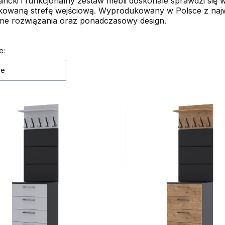
ancki i funkcjonalny zestaw mebli doskonale sprawdzi się
owaną strefę wejściową. Wyprodukowany w Polsce z najwy
ne rozwiązania oraz ponadczasowy design.
 produktów
e:
ne