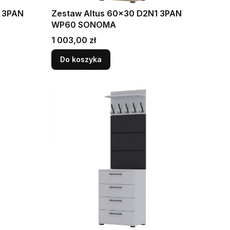
1 3PAN
Zestaw Altus 60x30 D2N1 3PAN
WP60 SONOMA
Cena
1 003,00 zł
Do koszyka