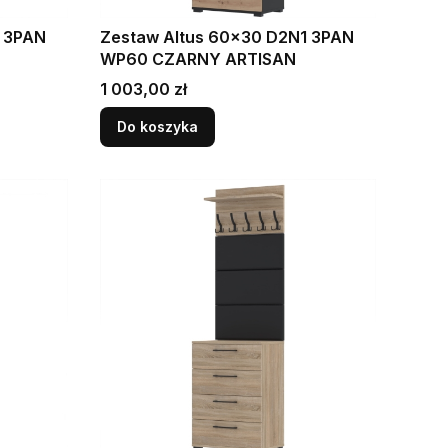
1 3PAN
Zestaw Altus 60x30 D2N1 3PAN
WP60 CZARNY ARTISAN
Cena
1 003,00 zł
Do koszyka