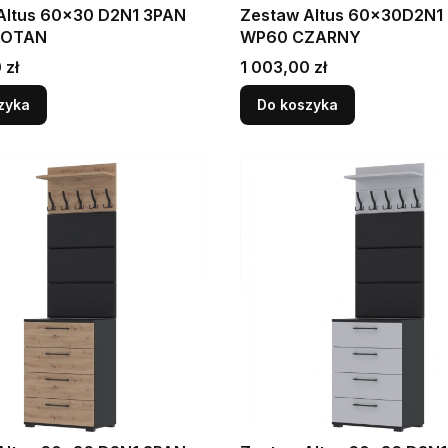
Altus 60x30 D2N1 3PAN
Zestaw Altus 60x30D2N1
WOTAN
WP60 CZARNY
Cena
 zł
1 003,00 zł
zyka
Do koszyka