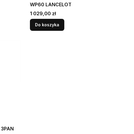
WP60 LANCELOT
Cena
1 029,00 zł
Do koszyka
1 3PAN