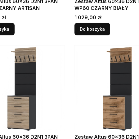
Altus 60x36 D2N1 3PAN
Zestaw Altus 60x36 D2N
ZARNY ARTISAN
WP60 CZARNY BIAŁY
Cena
 zł
1 029,00 zł
zyka
Do koszyka
Altus 60x36 D2N1 3PAN
Zestaw Altus 60x36 D2N