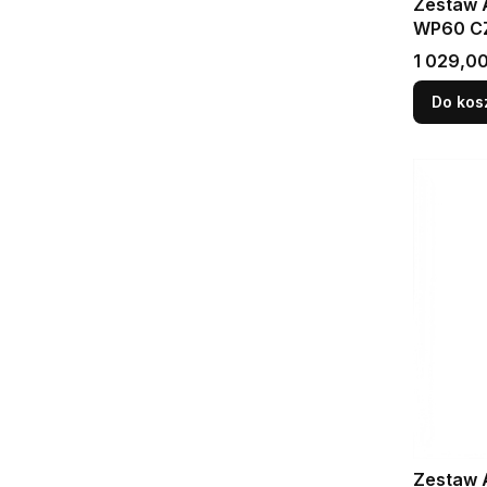
Zestaw 
WP60 C
Cena
1 029,00
Do kos
Zestaw 