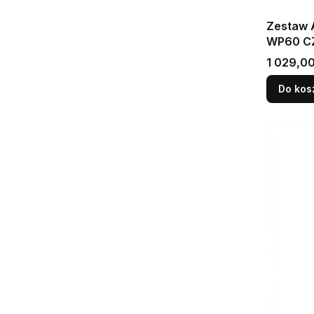
Zestaw Altus 60x3
WP60 C
Cena
1 029,00
Do kos