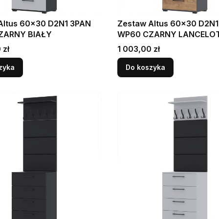
0 D2N1 3PAN
Zestaw Altus 60x30 D2N1 3PAN
ZARNY BIAŁY
WP60 CZARNY LANCELO
Cena
 zł
1 003,00 zł
zyka
Do koszyka