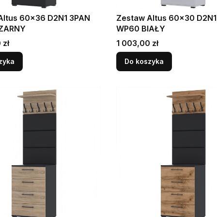
6 D2N1 3PAN
Zestaw Altus 60x30 D2N
ZARNY
WP60 BIAŁY
Cena
 zł
1 003,00 zł
zyka
Do koszyka