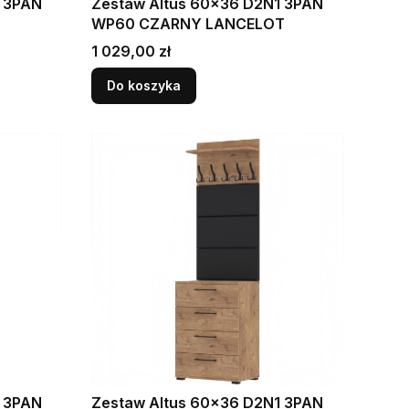
1 3PAN
Zestaw Altus 60x36 D2N1 3PAN
WP60 CZARNY LANCELOT
Cena
1 029,00 zł
Do koszyka
1 3PAN
Zestaw Altus 60x36 D2N1 3PAN