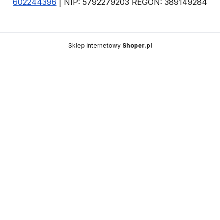
602244396
| NIP: 5792279203 REGON: 389149284
Sklep internetowy
Shoper.pl