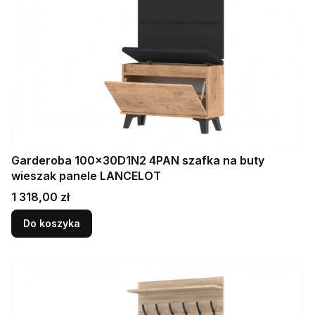
Garderoba 100x30D1N2 4PAN szafka na buty
wieszak panele LANCELOT
Cena
1 318,00 zł
Do koszyka