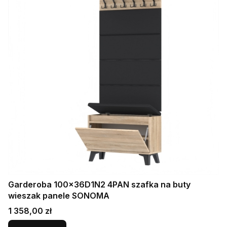
Garderoba 100x36D1N2 4PAN szafka na buty
wieszak panele SONOMA
Cena
1 358,00 zł