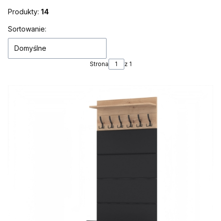
Produkty:
14
Lista produktów
Sortowanie:
Domyślne
Strona
z 1