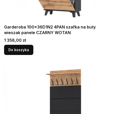
Garderoba 100x36D1N2 4PAN szafka na buty
wieszak panele CZARNY WOTAN
Cena
1 358,00 zł
Do koszyka