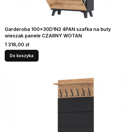
Garderoba 100x30D1N2 4PAN szafka na buty
wieszak panele CZARNY WOTAN
Cena
1 318,00 zł
Do koszyka