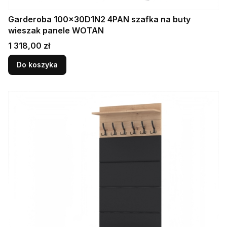
Garderoba 100x30D1N2 4PAN szafka na buty
wieszak panele WOTAN
Cena
1 318,00 zł
Do koszyka