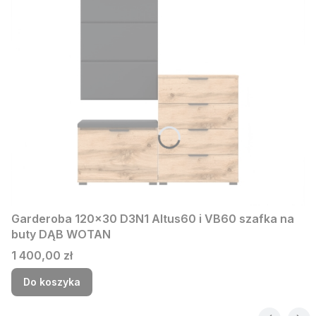
Garderoba 120x30 D3N1 Altus60 i VB60 szafka na
buty DĄB WOTAN
Cena
1 400,00 zł
Do koszyka