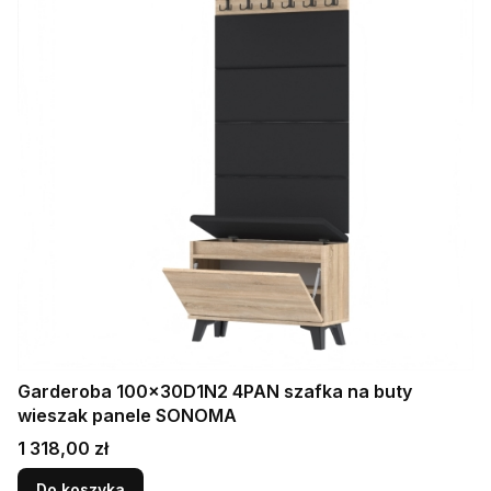
Garderoba 100x30D1N2 4PAN szafka na buty
wieszak panele SONOMA
Cena
1 318,00 zł
Do koszyka