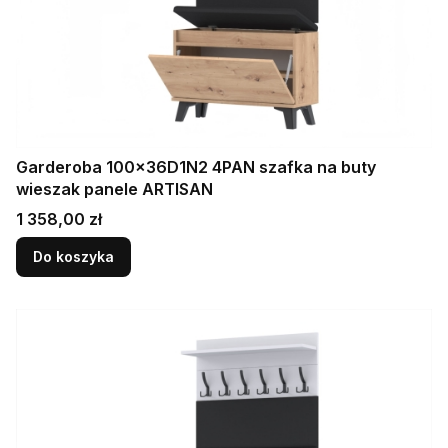
Garderoba 100x36D1N2 4PAN szafka na buty
wieszak panele ARTISAN
Cena
1 358,00 zł
Do koszyka