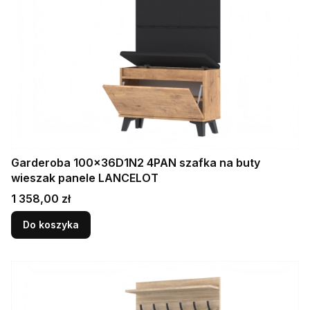
Garderoba 100x36D1N2 4PAN szafka na buty
wieszak panele LANCELOT
Cena
1 358,00 zł
Do koszyka