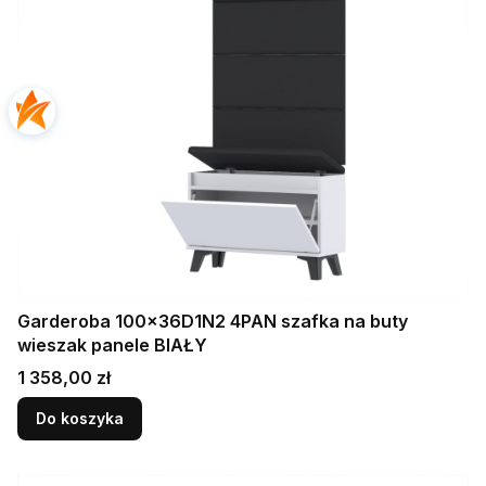
Garderoba 100x36D1N2 4PAN szafka na buty
wieszak panele BIAŁY
Cena
1 358,00 zł
Do koszyka