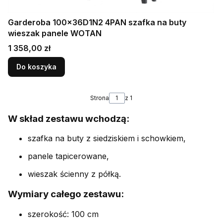
Garderoba 100x36D1N2 4PAN szafka na buty
wieszak panele WOTAN
Cena
1 358,00 zł
Do koszyka
Strona
z 1
W skład zestawu wchodzą:
szafka na buty z siedziskiem i schowkiem,
panele tapicerowane,
wieszak ścienny z półką.
Wymiary całego zestawu:
szerokość: 100 cm