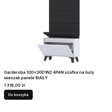
Garderoba 100x30D1N2 4PAN szafka na buty
wieszak panele BIAŁY
Cena
1 318,00 zł
Do koszyka