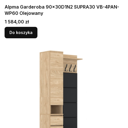
Alpma Garderoba 90x30D1N2 SUPRA30 VB-4PAN-
WP60 Olejowany
Cena
1 584,00 zł
Do koszyka