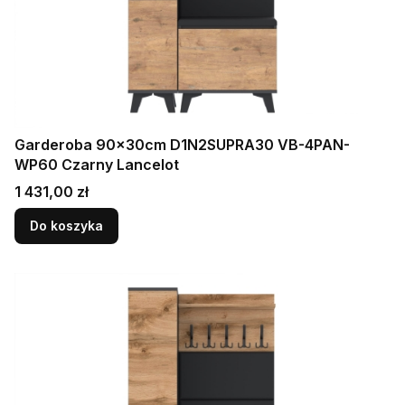
Garderoba 90x30cm D1N2SUPRA30 VB-4PAN-
WP60 Czarny Lancelot
Cena
1 431,00 zł
Do koszyka