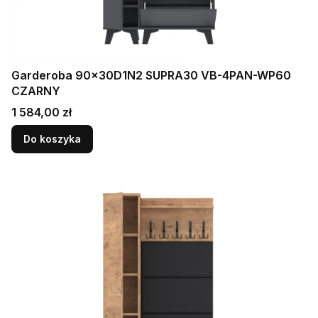
Garderoba 90x30D1N2 SUPRA30 VB-4PAN-WP60
CZARNY
Cena
1 584,00 zł
Do koszyka