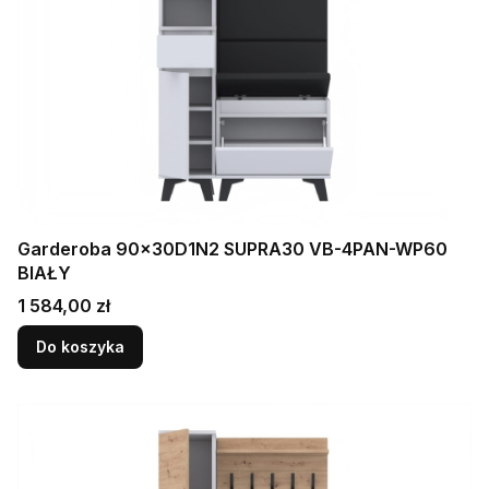
Garderoba 90x30D1N2 SUPRA30 VB-4PAN-WP60
BIAŁY
Cena
1 584,00 zł
Do koszyka