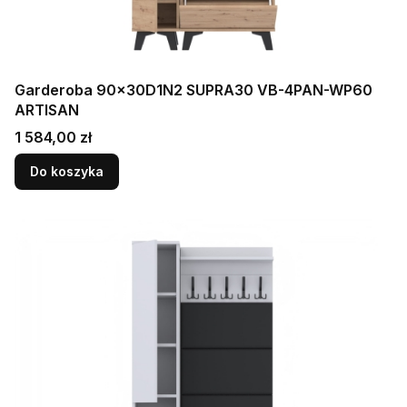
Garderoba 90x30D1N2 SUPRA30 VB-4PAN-WP60
ARTISAN
Cena
1 584,00 zł
Do koszyka