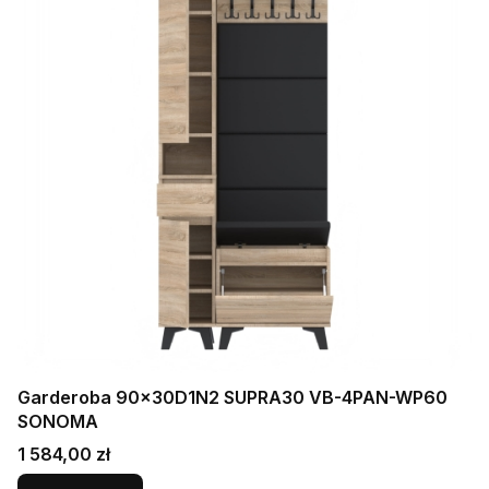
Garderoba 90x30D1N2 SUPRA30 VB-4PAN-WP60
SONOMA
Cena
1 584,00 zł