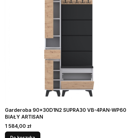
Garderoba 90x30D1N2 SUPRA30 VB-4PAN-WP60
BIAŁY ARTISAN
Cena
1 584,00 zł
Do koszyka