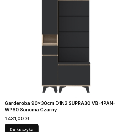
Garderoba 90x30cm D1N2 SUPRA30 VB-4PAN-
WP60 Sonoma Czarny
Cena
1 431,00 zł
Do koszyka