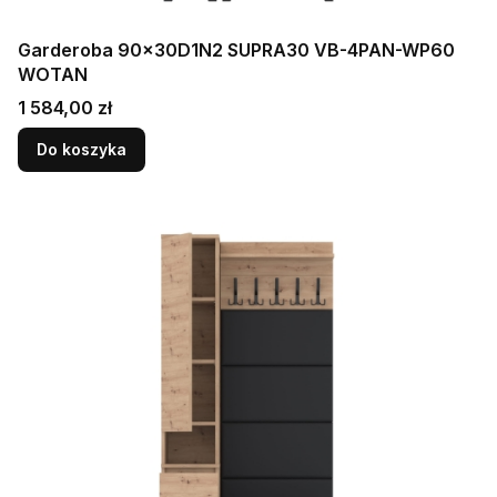
Garderoba 90x30D1N2 SUPRA30 VB-4PAN-WP60
WOTAN
Cena
1 584,00 zł
Do koszyka