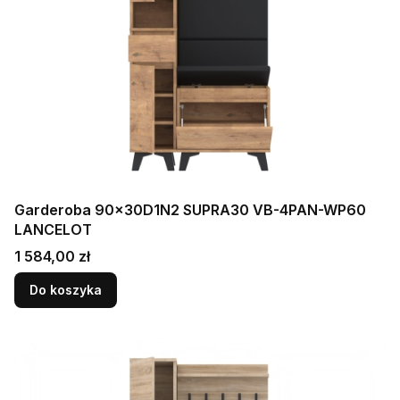
Garderoba 90x30D1N2 SUPRA30 VB-4PAN-WP60
LANCELOT
Cena
1 584,00 zł
Do koszyka