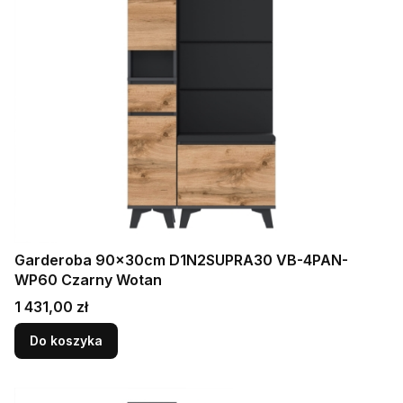
Garderoba 90x30cm D1N2SUPRA30 VB-4PAN-
WP60 Czarny Wotan
Cena
1 431,00 zł
Do koszyka