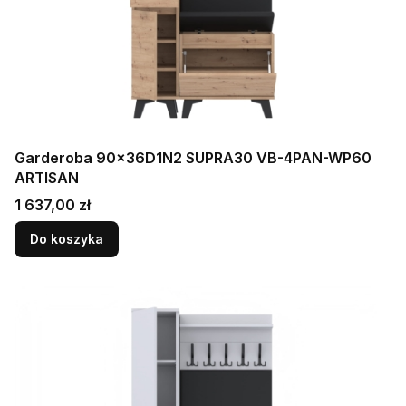
Garderoba 90x36D1N2 SUPRA30 VB-4PAN-WP60
ARTISAN
Cena
1 637,00 zł
Do koszyka