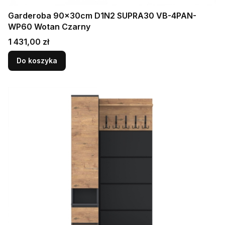
Garderoba 90x30cm D1N2 SUPRA30 VB-4PAN-
WP60 Wotan Czarny
Cena
1 431,00 zł
Do koszyka