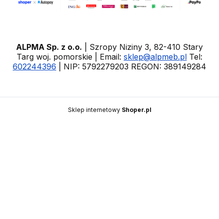
ALPMA Sp. z o.o.
| Szropy Niziny 3, 82-410 Stary
Targ woj. pomorskie | Email:
sklep@alpmeb.pl
Tel:
602244396
| NIP: 5792279203 REGON: 389149284
Sklep internetowy
Shoper.pl