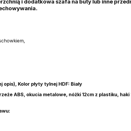
rzchnią i dodatkowa szafa na buty lub inne prze
zechowywania.
i schowkiem,
 opis), Kolor płyty tylnej HDF: Biały
zeże ABS, okucia metalowe, nóżki 12cm z plastiku, haki
awu: