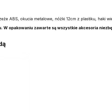
eże ABS, okucia metalowe, nóżki 12cm z plastiku, haki w
. W opakowaniu zawarte są wszystkie akcesoria niezb
dą