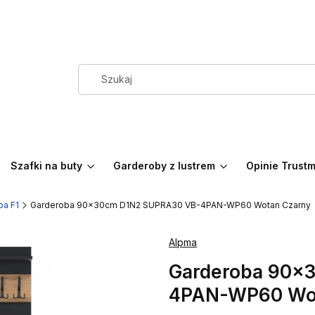
Szafki na buty
Garderoby z lustrem
Opinie Trust
ba F1
Garderoba 90x30cm D1N2 SUPRA30 VB-4PAN-WP60 Wotan Czarny
Alpma
Garderoba 90x
4PAN-WP60 Wot