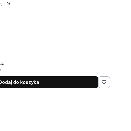
je: 0)
ć:
ć
Dodaj do koszyka