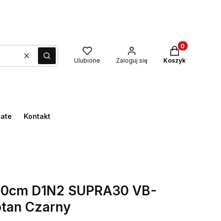
Produkty w kos
Wyczyść
Szukaj
Ulubione
Zaloguj się
Koszyk
mate
Kontakt
30cm D1N2 SUPRA30 VB-
an Czarny