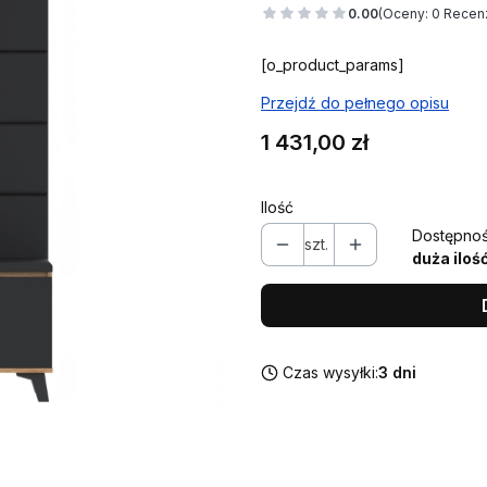
0.00
(Oceny: 0 Recenz
[o_product_params]
Przejdź do pełnego opisu
Cena
1 431,00 zł
Ilość
Dostępnoś
szt.
duża iloś
Czas wysyłki:
3 dni