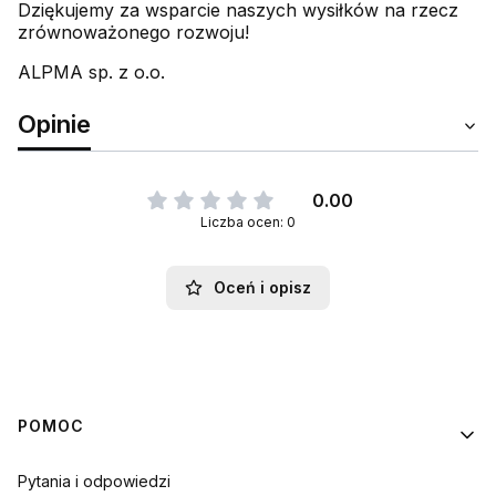
Dziękujemy za wsparcie naszych wysiłków na rzecz
zrównoważonego rozwoju!
ALPMA sp. z o.o.
Opinie
0.00
Liczba ocen: 0
Oceń i opisz
Linki w stopce
POMOC
Pytania i odpowiedzi