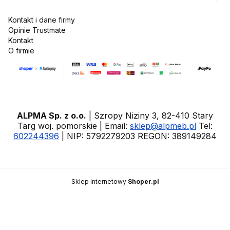
Kontakt i dane firmy
Opinie Trustmate
Kontakt
O firmie
ALPMA Sp. z o.o.
| Szropy Niziny 3, 82-410 Stary
Targ woj. pomorskie | Email:
sklep@alpmeb.pl
Tel:
602244396
| NIP: 5792279203 REGON: 389149284
Sklep internetowy
Shoper.pl