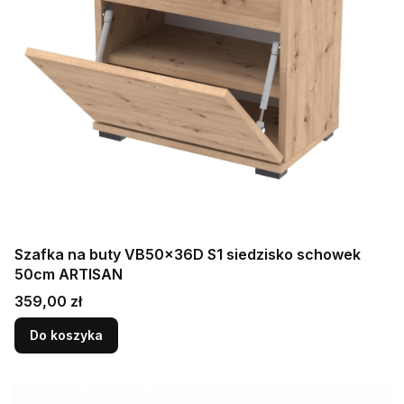
Szafka na buty VB50x36D S1 siedzisko schowek
50cm ARTISAN
Cena
359,00 zł
Do koszyka