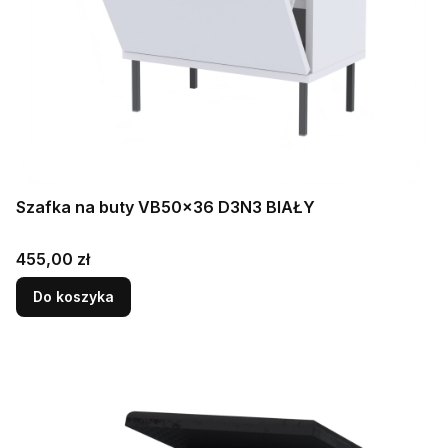
Szafka na buty VB50x36 D3N3 BIAŁY
Cena
455,00 zł
Do koszyka