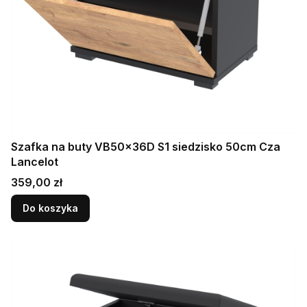
Szafka na buty VB50x36D S1 siedzisko 50cm Cza
Lancelot
Cena
359,00 zł
Do koszyka