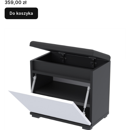
Cena
359,00 zł
Do koszyka