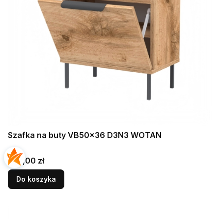
Szafka na buty VB50x36 D3N3 WOTAN
Cena
455,00 zł
Do koszyka