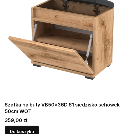
Szafka na buty VB50x36D S1 siedzisko schowek
50cm WOT
Cena
359,00 zł
Do koszyka