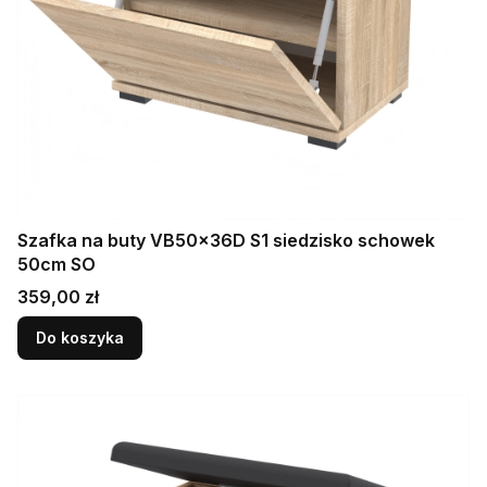
Szafka na buty VB50x36D S1 siedzisko schowek
50cm SO
Cena
359,00 zł
Do koszyka