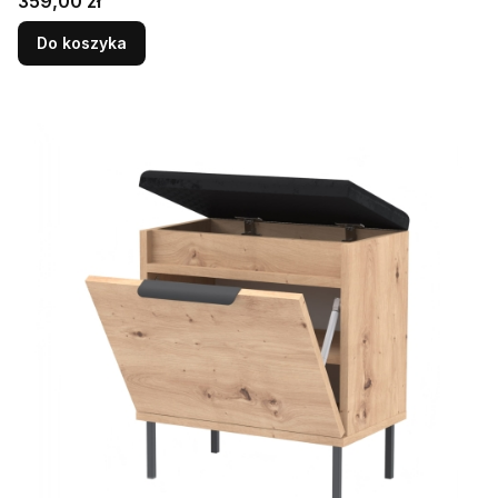
Cena
359,00 zł
Do koszyka