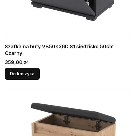
Szafka na buty VB50x36D S1 siedzisko 50cm
Czarny
Cena
359,00 zł
Do koszyka