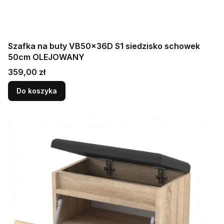
Szafka na buty VB50x36D S1 siedzisko schowek
50cm OLEJOWANY
Cena
359,00 zł
Do koszyka