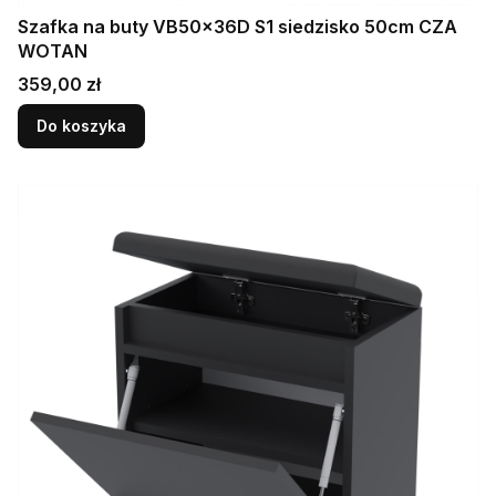
Szafka na buty VB50x36D S1 siedzisko 50cm CZA
WOTAN
Cena
359,00 zł
Do koszyka