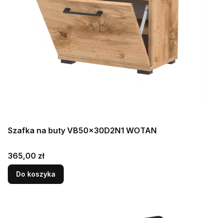
Szafka na buty VB50x30D2N1 WOTAN
Cena
365,00 zł
Do koszyka