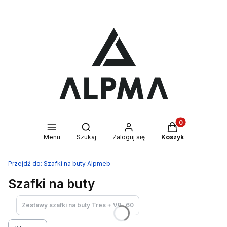
Produkty w kosz
Otwórz wyszukiwarkę
Menu
Szukaj
Zaloguj się
Koszyk
Przejdź do:
Szafki na buty Alpmeb
Szafki na buty
Zestawy szafki na buty Tres + VB
60