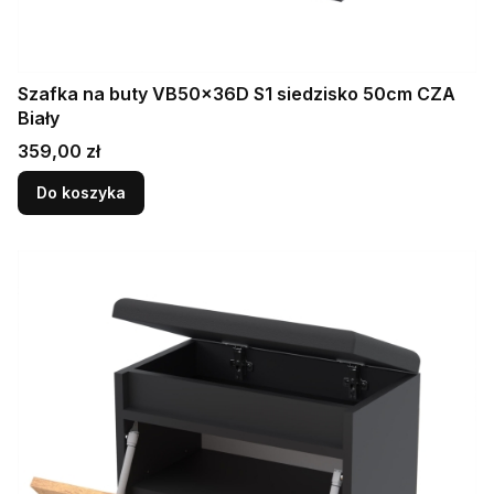
Szafka na buty VB50x36D S1 siedzisko 50cm CZA
Biały
Cena
359,00 zł
Do koszyka