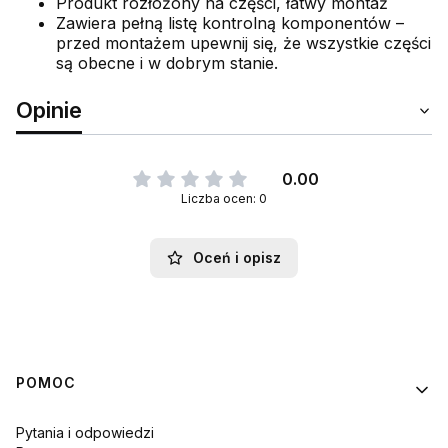
Produkt rozłożony na części, łatwy montaż
Zawiera pełną listę kontrolną komponentów –
przed montażem upewnij się, że wszystkie części
są obecne i w dobrym stanie.
Opinie
0.00
Liczba ocen: 0
Oceń i opisz
Linki w stopce
POMOC
Pytania i odpowiedzi