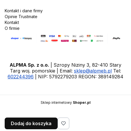
Kontakt i dane firmy
Opinie Trustmate
Kontakt
O firmie
ALPMA Sp. z o.o.
| Szropy Niziny 3, 82-410 Stary
Targ woj. pomorskie | Email:
sklep@alpmeb.pl
Tel:
602244396
| NIP: 5792279203 REGON: 389149284
Sklep internetowy
Shoper.pl
Dodaj do koszyka