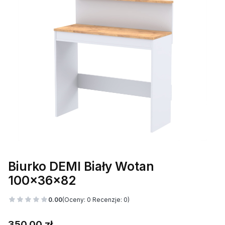
Biurko DEMI Biały Wotan
100x36x82
0.00
(Oceny: 0 Recenzje: 0)
Cena
350,00 zł