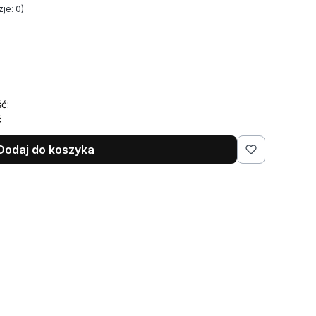
je: 0)
ć:
ć
Dodaj do koszyka