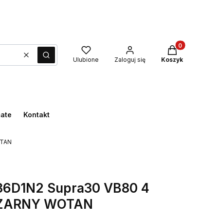
Produkty w kos
Wyczyść
Szukaj
Ulubione
Zaloguj się
Koszyk
mate
Kontakt
OTAN
36D1N2 Supra30 VB80 4
CZARNY WOTAN