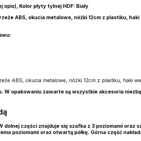
 opis), Kolor płyty tylnej HDF: Biały
zeże ABS, okucia metalowe, nóżki 12cm z plastiku, haki
awu:
eże ABS, okucia metalowe, nóżki 12cm z plastiku, haki w
. W opakowaniu zawarte są wszystkie akcesoria niezb
dą
W dolnej części znajduje się szafka z 3 poziomami oraz 
ema poziomami oraz otwartą półkę. Górna część nakłada 