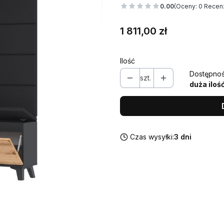
0.00
(Oceny: 0 Recenz
Cena
1 811,00 zł
Ilość
Dostępnoś
szt.
duża iloś
Czas wysyłki:
3 dni