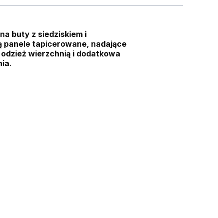
a buty z siedziskiem i
ą panele tapicerowane, nadające
 odzież wierzchnią i dodatkowa
ia.