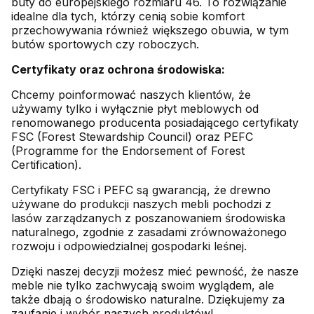
buty do europejskiego rozmiaru 46. To rozwiązanie
idealne dla tych, którzy cenią sobie komfort
przechowywania również większego obuwia, w tym
butów sportowych czy roboczych.
Certyfikaty oraz ochrona środowiska:
Chcemy poinformować naszych klientów, że
używamy tylko i wyłącznie płyt meblowych od
renomowanego producenta posiadającego certyfikaty
FSC (Forest Stewardship Council) oraz PEFC
(Programme for the Endorsement of Forest
Certification).
Certyfikaty FSC i PEFC są gwarancją, że drewno
używane do produkcji naszych mebli pochodzi z
lasów zarządzanych z poszanowaniem środowiska
naturalnego, zgodnie z zasadami zrównoważonego
rozwoju i odpowiedzialnej gospodarki leśnej.
Dzięki naszej decyzji możesz mieć pewność, że nasze
meble nie tylko zachwycają swoim wyglądem, ale
także dbają o środowisko naturalne. Dziękujemy za
zaufanie i wybór naszych produktów!