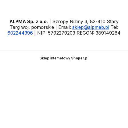
ALPMA Sp. z o.o.
| Szropy Niziny 3, 82-410 Stary
Targ woj. pomorskie | Email:
sklep@alpmeb.pl
Tel:
602244396
| NIP: 5792279203 REGON: 389149284
Sklep internetowy
Shoper.pl