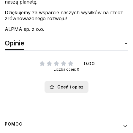
naszą planetę.
Dziękujemy za wsparcie naszych wysiłków na rzecz
zrównoważonego rozwoju!
ALPMA sp. z o.o.
Opinie
0.00
Liczba ocen: 0
Oceń i opisz
Linki w stopce
POMOC