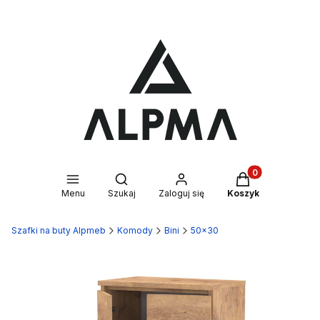
Produkty w kosz
Otwórz wyszukiwarkę
Menu
Szukaj
Zaloguj się
Koszyk
Szafki na buty Alpmeb
Komody
Bini
50x30