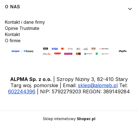
O NAS
Kontakt i dane firmy
Opinie Trustmate
Kontakt
O firmie
ALPMA Sp. z o.o.
| Szropy Niziny 3, 82-410 Stary
Targ woj. pomorskie | Email:
sklep@alpmeb.pl
Tel:
602244396
| NIP: 5792279203 REGON: 389149284
Sklep internetowy
Shoper.pl