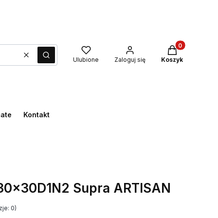
Produkty w kos
Wyczyść
Szukaj
Ulubione
Zaloguj się
Koszyk
mate
Kontakt
 30x30D1N2 Supra ARTISAN
je: 0)