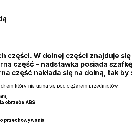
dą
h części. W dolnej części znajduje si
órna część - nadstawka posiada szafk
na część nakłada się na dolną, tak by 
 dnem który nie ugina się pod ciężarem przedmiotów.
mm,
ia obrzeże ABS
do przechowywania