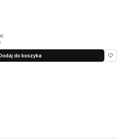
ć:
ć
Dodaj do koszyka