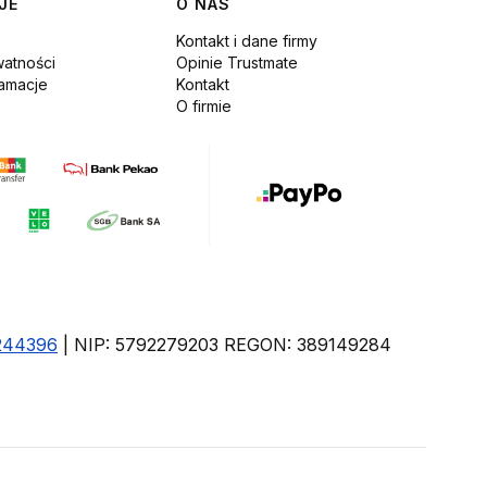
JE
O NAS
Kontakt i dane firmy
watności
Opinie Trustmate
lamacje
Kontakt
O firmie
244396
| NIP: 5792279203 REGON: 389149284