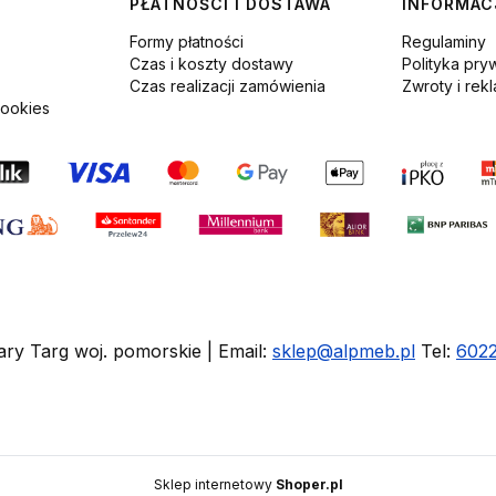
PŁATNOŚCI I DOSTAWA
INFORMAC
Formy płatności
Regulaminy
Czas i koszty dostawy
Polityka pry
Czas realizacji zamówienia
Zwroty i rek
cookies
ary Targ woj. pomorskie | Email:
sklep@alpmeb.pl
Tel:
602
Sklep internetowy
Shoper.pl