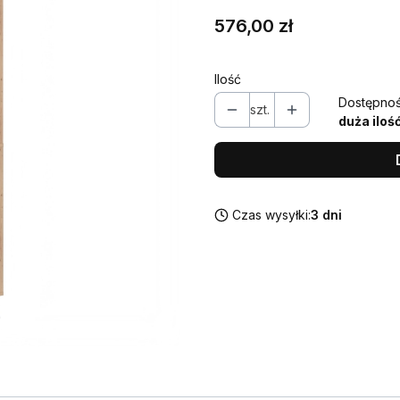
Cena
576,00 zł
Ilość
Dostępnoś
szt.
duża iloś
Czas wysyłki:
3 dni