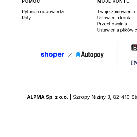
Linki w stopce
POMOC
MOJE KONTO
Pytania i odpowiedzi
Twoje zamówienia
Raty
Ustawienia konta
Przechowalnia
Ustawienia plików 
ALPMA Sp. z o.o.
| Szropy Niziny 3, 82-410 St