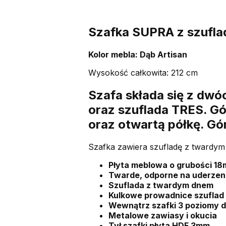
Szafka SUPRA z szufla
Kolor mebla: Dąb Artisan
Wysokość całkowita: 212 cm
Szafa składa się z dwóc
oraz szuflada TRES. G
oraz otwartą półkę. Gór
Szafka zawiera szufladę z twardym
Płyta meblowa o grubości 18
Twarde, odporne na uderzen
Szuflada z twardym dnem
Kulkowe prowadnice szuflad
Wewnątrz szafki 3 poziomy 
Metalowe zawiasy i okucia
Tył szafki płyta HDF 3mm