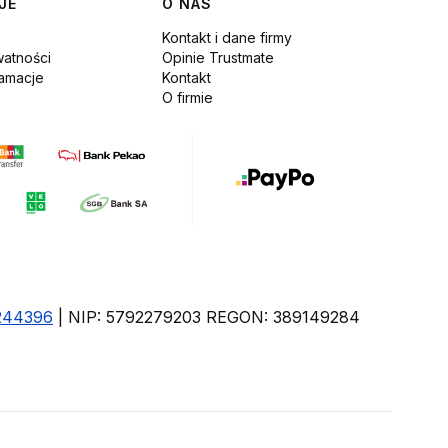
JE
O NAS
Kontakt i dane firmy
watności
Opinie Trustmate
lamacje
Kontakt
O firmie
244396
| NIP: 5792279203 REGON: 389149284