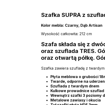
Szafka SUPRA z szufla
Kolor mebla: Czarny, Dąb Artisan
Wysokość całkowita: 212 cm
Szafa składa się z dwóc
oraz szuflada TRES. G
oraz otwartą półkę. Gór
Szafka zawiera szufladę z twardym
Płyta meblowa o grubości 18
Twarde, odporne na uderzen
Szuflada z twardym dnem
Kulkowe prowadnice szuflad
Wewnątrz szafki 3 poziomy 
Metalowe zawiasy i okucia
Tył szafki płyta HDF 3mm