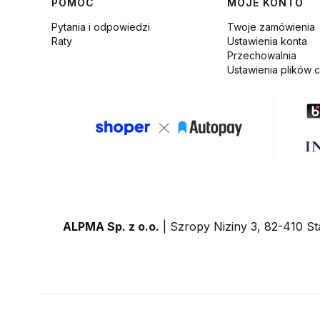
Linki w stopce
POMOC
MOJE KONTO
Pytania i odpowiedzi
Twoje zamówienia
Raty
Ustawienia konta
Przechowalnia
Ustawienia plików 
ALPMA Sp. z o.o.
| Szropy Niziny 3, 82-410 St