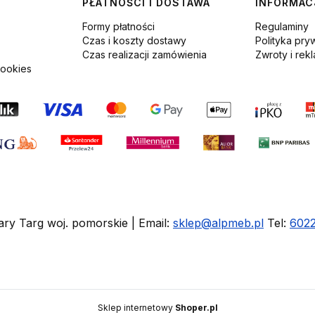
PŁATNOŚCI I DOSTAWA
INFORMAC
Formy płatności
Regulaminy
Czas i koszty dostawy
Polityka pry
Czas realizacji zamówienia
Zwroty i rek
cookies
ary Targ woj. pomorskie | Email:
sklep@alpmeb.pl
Tel:
602
Sklep internetowy
Shoper.pl