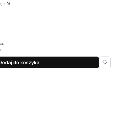
je: 0)
ć:
ć
Dodaj do koszyka