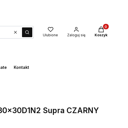
Produkty w kos
Wyczyść
Szukaj
Ulubione
Zaloguj się
Koszyk
mate
Kontakt
y 30x30D1N2 Supra CZARNY