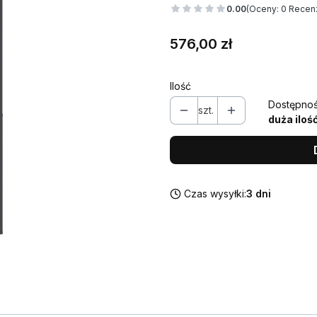
0.00
(Oceny: 0 Recenz
Cena
576,00 zł
Ilość
Dostępnoś
szt.
duża iloś
Czas wysyłki:
3 dni