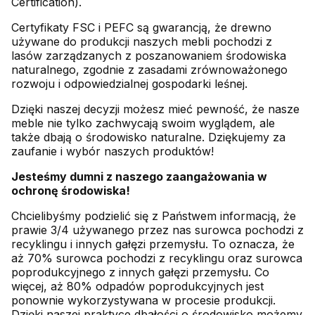
Certification).
Certyfikaty FSC i PEFC są gwarancją, że drewno
używane do produkcji naszych mebli pochodzi z
lasów zarządzanych z poszanowaniem środowiska
naturalnego, zgodnie z zasadami zrównoważonego
rozwoju i odpowiedzialnej gospodarki leśnej.
Dzięki naszej decyzji możesz mieć pewność, że nasze
meble nie tylko zachwycają swoim wyglądem, ale
także dbają o środowisko naturalne. Dziękujemy za
zaufanie i wybór naszych produktów!
Jesteśmy dumni z naszego zaangażowania w
ochronę środowiska!
Chcielibyśmy podzielić się z Państwem informacją, że
prawie 3/4 używanego przez nas surowca pochodzi z
recyklingu i innych gałęzi przemysłu. To oznacza, że
aż 70% surowca pochodzi z recyklingu oraz surowca
poprodukcyjnego z innych gałęzi przemysłu. Co
więcej, aż 80% odpadów poprodukcyjnych jest
ponownie wykorzystywana w procesie produkcji.
Dzięki naszej praktyce dbałości o środowisko możemy