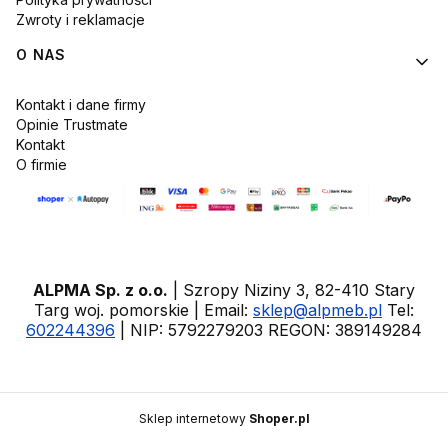
Zwroty i reklamacje
O NAS
Kontakt i dane firmy
Opinie Trustmate
Kontakt
O firmie
ALPMA Sp. z o.o.
| Szropy Niziny 3, 82-410 Stary
Targ woj. pomorskie | Email:
sklep@alpmeb.pl
Tel:
602244396
| NIP: 5792279203 REGON: 389149284
Sklep internetowy
Shoper.pl