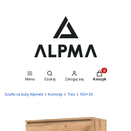
Produkty w kosz
Otwórz wyszukiwarkę
Menu
Szukaj
Zaloguj się
Koszyk
Szafki na buty Alpmeb
Komody
Tres
100x30