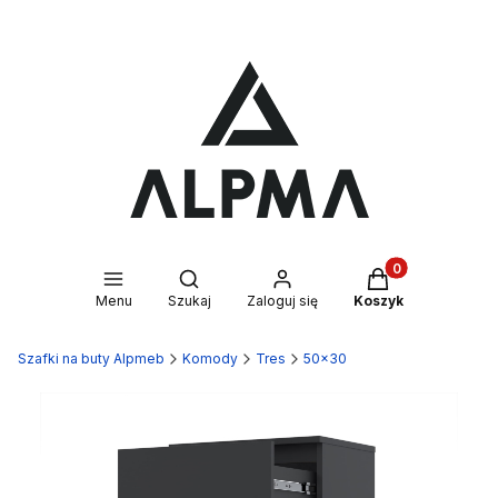
Produkty w kosz
Otwórz wyszukiwarkę
Menu
Szukaj
Zaloguj się
Koszyk
Szafki na buty Alpmeb
Komody
Tres
50x30