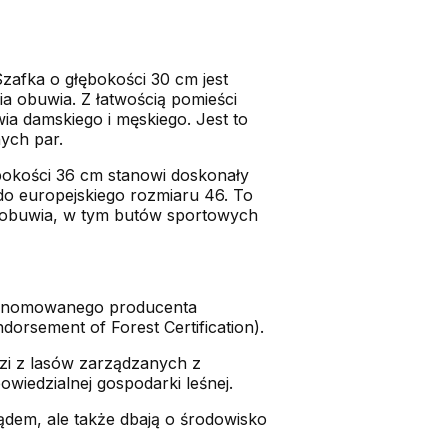
afka o głębokości 30 cm jest
a obuwia. Z łatwością pomieści
a damskiego i męskiego. Jest to
ych par.
bokości 36 cm stanowi doskonały
do europejskiego rozmiaru 46. To
o obuwia, w tym butów sportowych
 renomowanego producenta
orsement of Forest Certification).
zi z lasów zarządzanych z
iedzialnej gospodarki leśnej.
ądem, ale także dbają o środowisko