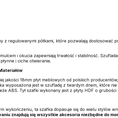
my z regulowanymi półkami, które pozwalają dostosować p
ulcem i okucia zapewniają trwałość i stabilność. Szufla
łynne i ciche otwieranie.
Materiałów
j jakości 18mm płyt meblowych od polskich producentów, 
zafka wyposażona jest w szufladę z twardym dnem, które nie
eże ABS. Tył szafki wykonany jest z płyty HDF o grubości
 wykończeniu, ta szafka dopasuje się do wielu stylów wnę
niu znajdują się wszystkie akcesoria niezbędne do mon