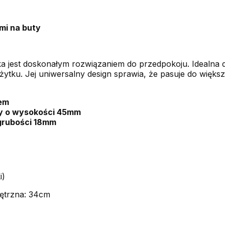
ami na buty
a jest doskonałym rozwiązaniem do przedpokoju. Idealna
tku. Jej uniwersalny design sprawia, że pasuje do większo
em
y o wysokości 45mm
grubości 18mm
i)
ętrzna: 34cm