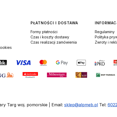
PŁATNOŚCI I DOSTAWA
INFORMAC
Formy płatności
Regulaminy
Czas i koszty dostawy
Polityka pry
Czas realizacji zamówienia
Zwroty i rek
cookies
ary Targ woj. pomorskie | Email:
sklep@alpmeb.pl
Tel:
602