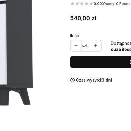
0.00
(Oceny: 0 Recenz
Cena
540,00 zł
Ilość
Dostępnoś
szt.
duża iloś
Czas wysyłki:
3 dni