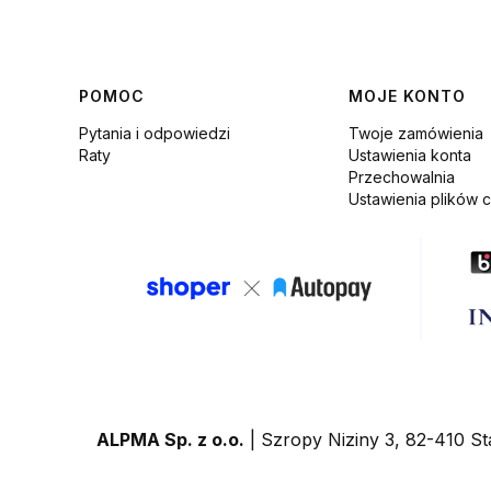
Linki w stopce
POMOC
MOJE KONTO
Pytania i odpowiedzi
Twoje zamówienia
Raty
Ustawienia konta
Przechowalnia
Ustawienia plików 
ALPMA Sp. z o.o.
| Szropy Niziny 3, 82-410 St