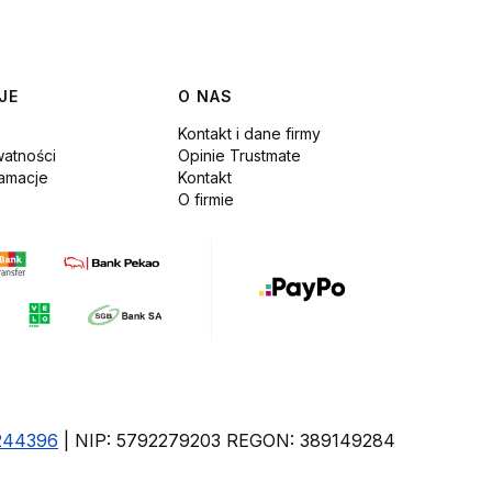
JE
O NAS
Kontakt i dane firmy
watności
Opinie Trustmate
lamacje
Kontakt
O firmie
244396
| NIP: 5792279203 REGON: 389149284