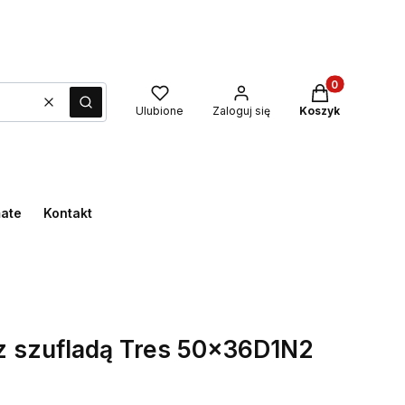
Produkty w kos
Wyczyść
Szukaj
Ulubione
Zaloguj się
Koszyk
mate
Kontakt
 z szufladą Tres 50x36D1N2