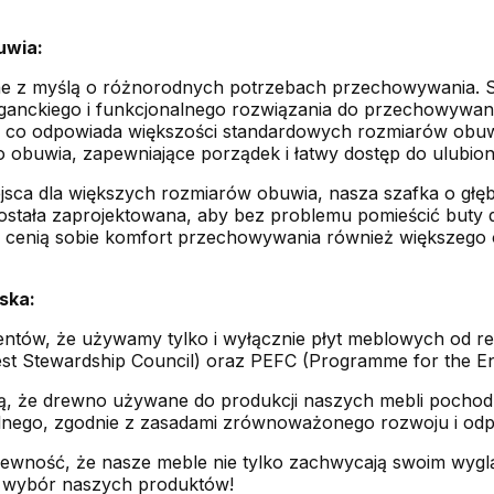
uwia:
ne z myślą o różnorodnych potrzebach przechowywania. Sz
eganckiego i funkcjonalnego rozwiązania do przechowywani
, co odpowiada większości standardowych rozmiarów obuwi
o obuwia, zapewniające porządek i łatwy dostęp do ulubion
ejsca dla większych rozmiarów obuwia, nasza szafka o głę
została zaprojektowana, aby bez problemu pomieścić buty 
rzy cenią sobie komfort przechowywania również większeg
ska:
ntów, że używamy tylko i wyłącznie płyt meblowych od
est Stewardship Council) oraz PEFC (Programme for the End
ją, że drewno używane do produkcji naszych mebli pochod
ego, zgodnie z zasadami zrównoważonego rozwoju i odpow
pewność, że nasze meble nie tylko zachwycają swoim wygl
 i wybór naszych produktów!