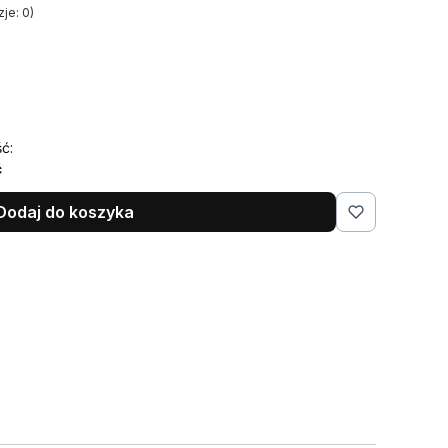
je: 0)
ć:
ć
Dodaj do koszyka