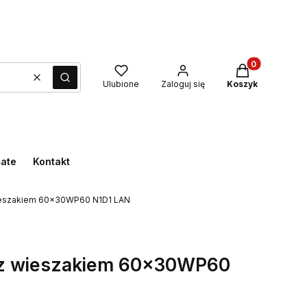
Produkty w kos
Wyczyść
Szukaj
Ulubione
Zaloguj się
Koszyk
mate
Kontakt
wieszakiem 60x30WP60 N1D1 LAN
 z wieszakiem 60x30WP60