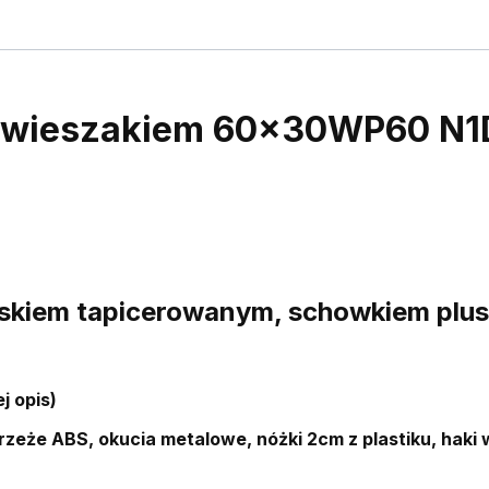
z wieszakiem 60x30WP60 N
iskiem tapicerowanym, schowkiem plus
j opis)
zeże ABS, okucia metalowe, nóżki 2cm z plastiku, haki 