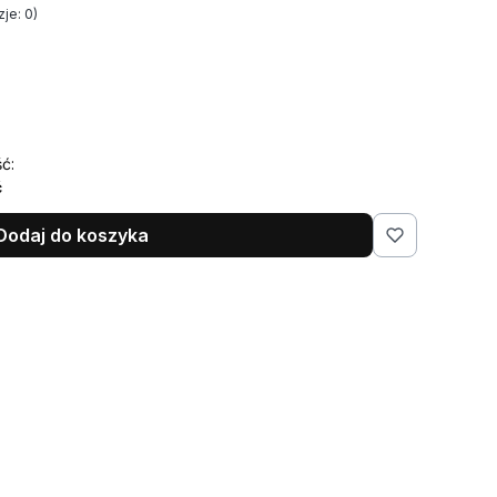
je: 0)
ć:
ć
Dodaj do koszyka