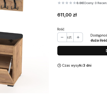
0.00
(Oceny: 0 Recenz
Cena
611,00 zł
Ilość
Dostępnoś
szt.
duża iloś
Czas wysyłki:
3 dni