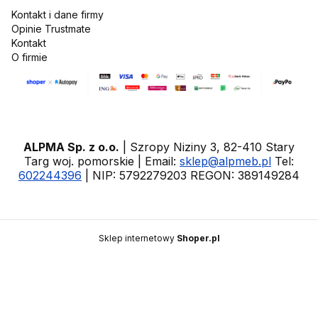
Kontakt i dane firmy
Opinie Trustmate
Kontakt
O firmie
ALPMA Sp. z o.o.
| Szropy Niziny 3, 82-410 Stary
Targ woj. pomorskie | Email:
sklep@alpmeb.pl
Tel:
602244396
| NIP: 5792279203 REGON: 389149284
Sklep internetowy
Shoper.pl