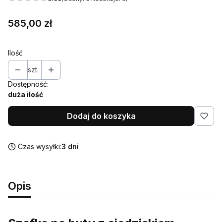
Cena
585,00 zł
Ilość
szt.
Dostępność:
duża ilość
Dodaj do koszyka
Czas wysyłki:
3 dni
Opis