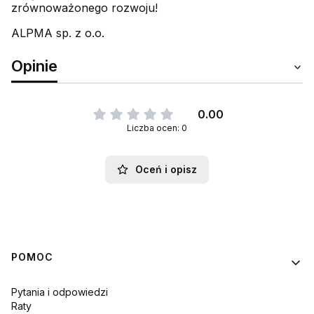
zrównoważonego rozwoju!
ALPMA sp. z o.o.
Opinie
0.00
Liczba ocen: 0
Oceń i opisz
Linki w stopce
POMOC
Pytania i odpowiedzi
Raty