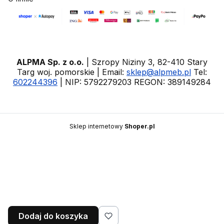
ALPMA Sp. z o.o.
| Szropy Niziny 3, 82-410 Stary
Targ woj. pomorskie | Email:
sklep@alpmeb.pl
Tel:
602244396
| NIP: 5792279203 REGON: 389149284
Sklep internetowy
Shoper.pl
Dodaj do koszyka