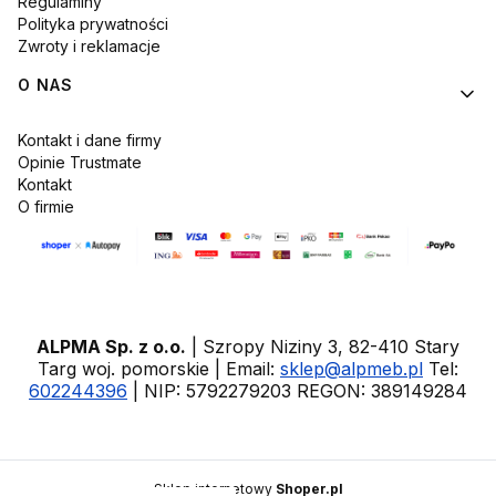
Regulaminy
Polityka prywatności
Zwroty i reklamacje
O NAS
Kontakt i dane firmy
Opinie Trustmate
Kontakt
O firmie
ALPMA Sp. z o.o.
| Szropy Niziny 3, 82-410 Stary
Targ woj. pomorskie | Email:
sklep@alpmeb.pl
Tel:
602244396
| NIP: 5792279203 REGON: 389149284
Sklep internetowy
Shoper.pl