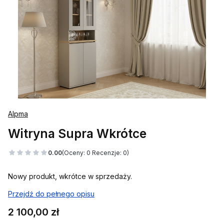
Alpma
Witryna Supra Wkrótce
0.00
(Oceny: 0 Recenzje: 0)
Nowy produkt, wkrótce w sprzedaży.
Przejdź do pełnego opisu
Cena
2 100,00 zł