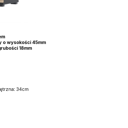
em
y o wysokości 45mm
grubości 18mm
ętrzna: 34cm