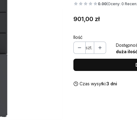
0.00
(Oceny: 0 Recenz
Cena
901,00 zł
Ilość
Dostępnoś
szt.
duża iloś
Czas wysyłki:
3 dni