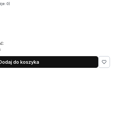
je: 0)
ć:
ć
Dodaj do koszyka