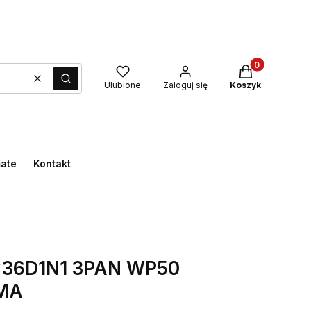
Produkty w kos
Wyczyść
Szukaj
Ulubione
Zaloguj się
Koszyk
mate
Kontakt
x36D1N1 3PAN WP50
MA