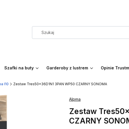
Szafki na buty
Garderoby z lustrem
Opinie Trust
a I10
Zestaw Tres50x36D1N1 3PAN WP50 CZARNY SONOMA
Alpma
Zestaw Tres50
CZARNY SONO