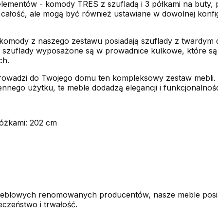
lementów - komody TRES z szufladą i 3 półkami na buty, p
ałość, ale mogą być również ustawiane w dowolnej konfig
 komody z naszego zestawu posiadają szuflady z twardym d
szuflady wyposażone są w prowadnice kulkowe, które są z
ch.
wprowadzi do Twojego domu ten kompleksowy zestaw mebli.
nnego użytku, te meble dodadzą elegancji i funkcjonalno
óżkami: 202 cm
meblowych renomowanych producentów, nasze meble posiada
eczeństwo i trwałość.