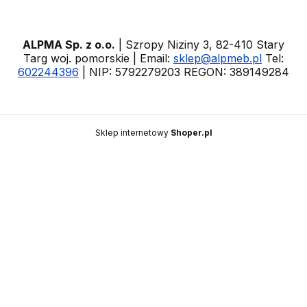
ALPMA Sp. z o.o.
| Szropy Niziny 3, 82-410 Stary
Targ woj. pomorskie | Email:
sklep@alpmeb.pl
Tel:
602244396
| NIP: 5792279203 REGON: 389149284
Sklep internetowy
Shoper.pl