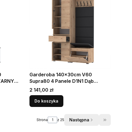
0
Garderoba 140x30cm V60
Supra80 4 Panele D1N1 Dąb
Artisan
Cena
2 141,00 zł
Do koszyka
Następna
Strona
z 25
Przejdź do os