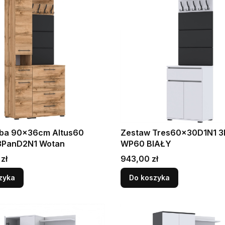
ba 90x36cm Altus60
Zestaw Tres60x30D1N1 
3PanD2N1 Wotan
WP60 BIAŁY
Cena
zł
943,00 zł
zyka
Do koszyka