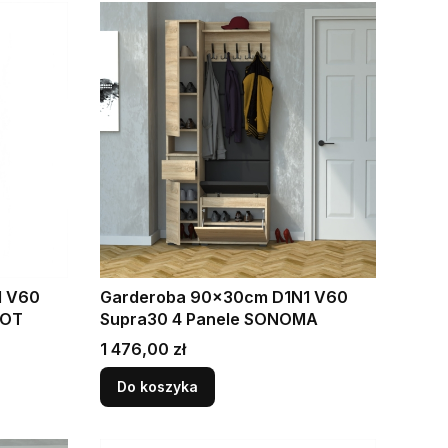
1 V60
Garderoba 90x30cm D1N1 V60
LOT
Supra30 4 Panele SONOMA
Cena
1 476,00 zł
Do koszyka