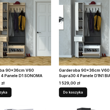
oba 90x36cm V60
Garderoba 90x36cm V60
 4 Panele D1 SONOMA
Supra30 4 Panele D1N1 B
Cena
 zł
1 529,00 zł
zyka
Do koszyka