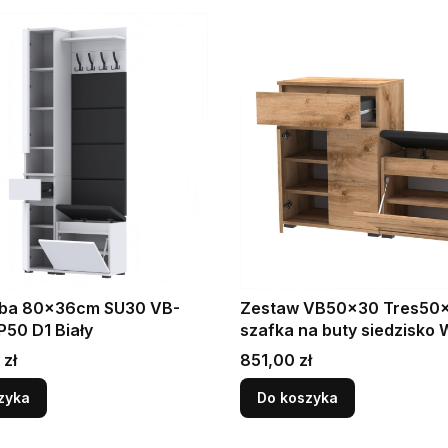
ba 80x36cm SU30 VB-
Zestaw VB50x30 Tres50x
50 D1 Biały
szafka na buty siedzisk
Cena
 zł
851,00 zł
zyka
Do koszyka