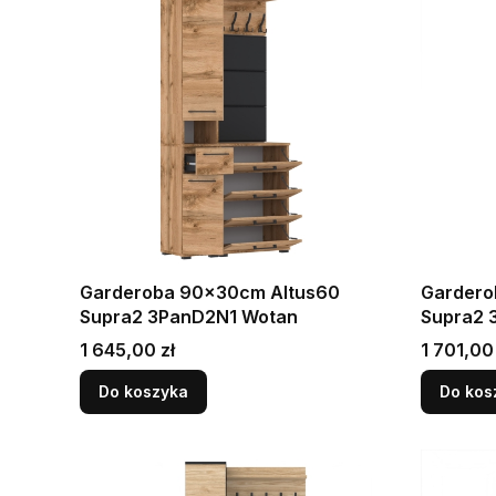
Garderoba 90x30cm Altus60
Gardero
Supra2 3PanD2N1 Wotan
Supra2 
Cena
Cena
1 645,00 zł
1 701,00 
Do koszyka
Do kos