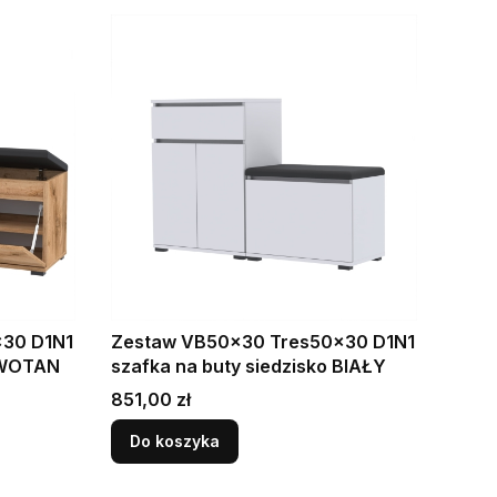
30 D1N1
Zestaw VB50x30 Tres50x30 D1N1
o WOTAN
szafka na buty siedzisko BIAŁY
Cena
851,00 zł
Do koszyka