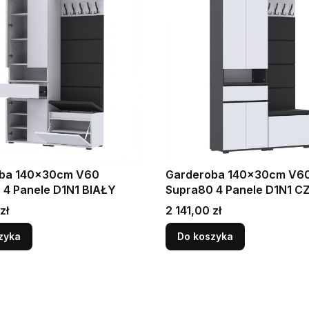
ba 140x30cm V60
Garderoba 140x30cm V6
Supra80 4 Panele D1N1 BIAŁY
Supra80 4 Panele D1N1 CZARNY
BIAŁY
Cena
zł
2 141,00 zł
zyka
Do koszyka