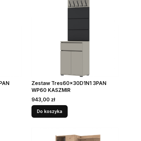
3PAN
Zestaw Tres60x30D1N1 3PAN
WP60 KASZMIR
Cena
943,00 zł
Do koszyka