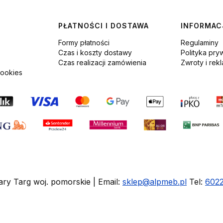
PŁATNOŚCI I DOSTAWA
INFORMAC
Formy płatności
Regulaminy
Czas i koszty dostawy
Polityka pry
Czas realizacji zamówienia
Zwroty i rek
cookies
ary Targ woj. pomorskie | Email:
sklep@alpmeb.pl
Tel:
602