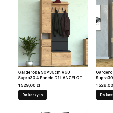
Garderoba 90x36cm V60
Garder
Supra30 4 Panele D1 LANCELOT
Supra30
Cena
Cena
1 529,00 zł
1 529,00
Do koszyka
Do kos