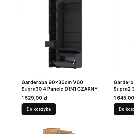
Garderoba 90x36cm V60
Gardero
Supra30 4 Panele D1N1 CZARNY
Supra2 
Cena
Cena
1 529,00 zł
1 645,00
Do koszyka
Do kos