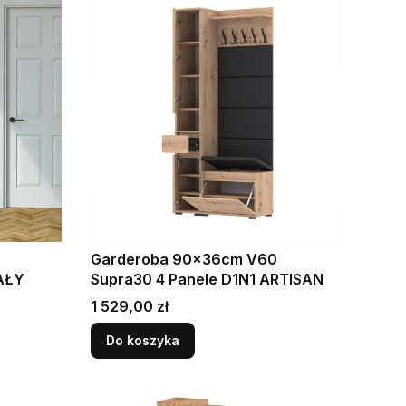
Garderoba 90x36cm V60
IAŁY
Supra30 4 Panele D1N1 ARTISAN
Cena
1 529,00 zł
Do koszyka