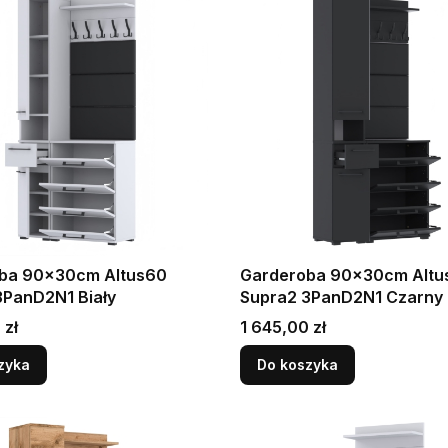
ba 90x30cm Altus60
Garderoba 90x30cm Altu
3PanD2N1 Biały
Supra2 3PanD2N1 Czarny
Cena
 zł
1 645,00 zł
zyka
Do koszyka