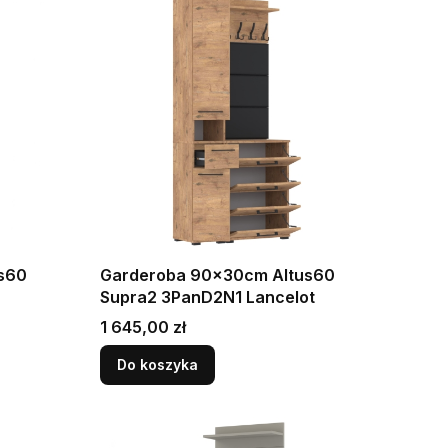
s60
Garderoba 90x30cm Altus60
Supra2 3PanD2N1 Lancelot
Cena
1 645,00 zł
Do koszyka