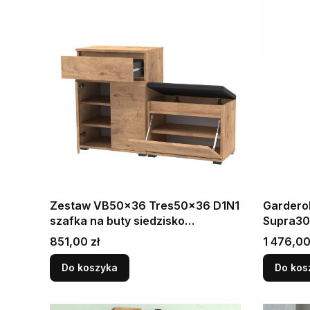
Zestaw VB50x36 Tres50x36 D1N1
Gardero
szafka na buty siedzisko
Supra30
LANCELOT
Cena
Cena
851,00 zł
1 476,00
Do koszyka
Do kos