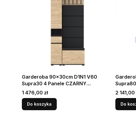
Garderoba 90x30cm D1N1 V60
Gardero
Supra30 4 Panele CZARNY
OLEJOWANY
Cena
Cena
1 476,00 zł
2 141,00 
Do koszyka
Do kos