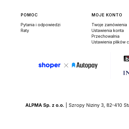
Linki w stopce
POMOC
MOJE KONTO
Pytania i odpowiedzi
Twoje zamówienia
Raty
Ustawienia konta
Przechowalnia
Ustawienia plików 
ALPMA Sp. z o.o.
| Szropy Niziny 3, 82-410 St