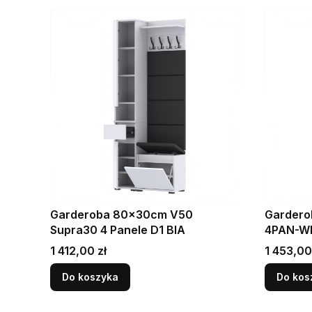
Garderoba 80x30cm V50
Gardero
Supra30 4 Panele D1 BIA
4PAN-WP
Cena
Cena
1 412,00 zł
1 453,00
Do koszyka
Do kos