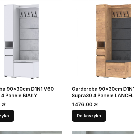
ba 90x30cm D1N1 V60
Garderoba 90x30cm D1N
 4 Panele BIAŁY
Supra30 4 Panele LANCE
Cena
 zł
1 476,00 zł
zyka
Do koszyka