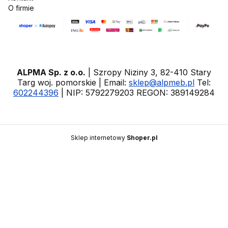
O firmie
ALPMA Sp. z o.o.
| Szropy Niziny 3, 82-410 Stary
Targ woj. pomorskie | Email:
sklep@alpmeb.pl
Tel:
602244396
| NIP: 5792279203 REGON: 389149284
Sklep internetowy
Shoper.pl