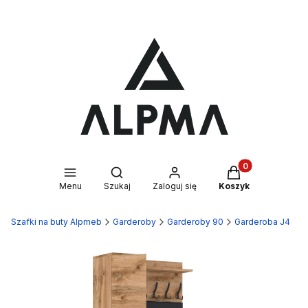
Produkty w kosz
Otwórz wyszukiwarkę
Menu
Szukaj
Zaloguj się
Koszyk
Szafki na buty Alpmeb
Garderoby
Garderoby 90
Garderoba J4