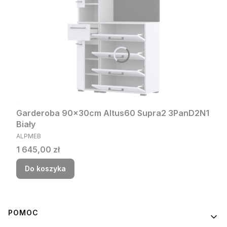
Garderoba 90x30cm Altus60 Supra2 3PanD2N1
Biały
PRODUCENT
ALPMEB
Cena
1 645,00 zł
Do koszyka
Linki w stopce
POMOC