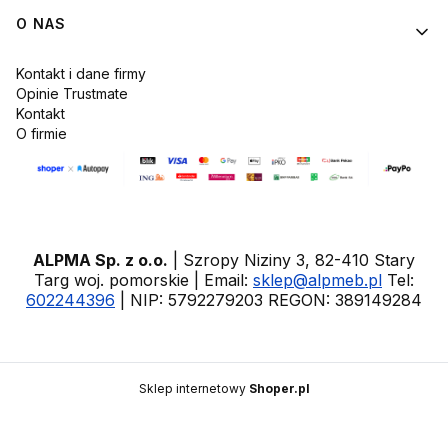
O NAS
Kontakt i dane firmy
Opinie Trustmate
Kontakt
O firmie
ALPMA Sp. z o.o.
| Szropy Niziny 3, 82-410 Stary
Targ woj. pomorskie | Email:
sklep@alpmeb.pl
Tel:
602244396
| NIP: 5792279203 REGON: 389149284
Sklep internetowy
Shoper.pl