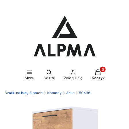
Produkty w kosz
Otwórz wyszukiwarkę
Menu
Szukaj
Zaloguj się
Koszyk
Szafki na buty Alpmeb
Komody
Altus
50x36