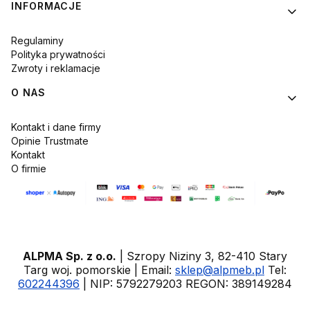
INFORMACJE
Regulaminy
Polityka prywatności
Zwroty i reklamacje
O NAS
Kontakt i dane firmy
Opinie Trustmate
Kontakt
O firmie
ALPMA Sp. z o.o.
| Szropy Niziny 3, 82-410 Stary
Targ woj. pomorskie | Email:
sklep@alpmeb.pl
Tel:
602244396
| NIP: 5792279203 REGON: 389149284