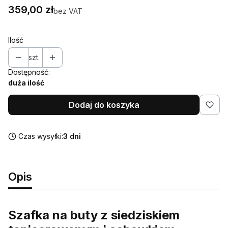
Cena
359,00 zł
bez VAT
Ilość
szt.
Dostępność:
duża ilość
Dodaj do koszyka
Czas wysyłki:
3 dni
Opis
Szafka na buty z siedziskiem