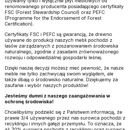
używamy tylko i wyłącznie płyt meblowych od
renomowanego producenta posiadającego certyfikaty
FSC (Forest Stewardship Council) oraz PEFC
(Programme for the Endorsement of Forest
Certification).
Certyfikaty FSC i PEFC są gwarancją, że drewno
używane do produkcji naszych mebli pochodzi z
lasów zarządzanych z poszanowaniem środowiska
naturalnego, zgodnie z zasadami zrównoważonego
rozwoju i odpowiedzialnej gospodarki leśnej.
Dzięki naszej decyzji możesz mieć pewność, że nasze
meble nie tylko zachwycają swoim wyglądem, ale
także dbają o środowisko naturalne. Dziękujemy za
zaufanie i wybór naszych produktów!
Jesteśmy dumni z naszego zaangażowania w
ochronę środowiska!
Chcielibyśmy podzielić się z Państwem informacją, że
prawie 3/4 używanego przez nas surowca pochodzi z
recyklingu i innych gałęzi przemysłu. To oznacza, że
aż 70% surowca pochodzi z recyklingu oraz surowca