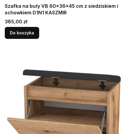
Szafka na buty VB 60×36×45 cm z siedziskiem i
schowkiem D1N1 KASZMIR
Cena
385,00 zł
Do koszyka