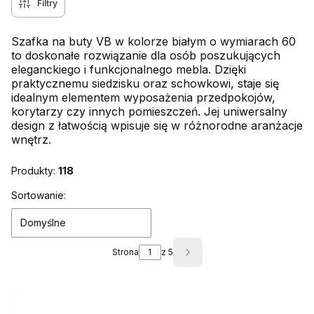
Filtry
Szafka na buty VB w kolorze białym o wymiarach 60
to doskonałe rozwiązanie dla osób poszukujących
eleganckiego i funkcjonalnego mebla. Dzięki
praktycznemu siedzisku oraz schowkowi, staje się
idealnym elementem wyposażenia przedpokojów,
korytarzy czy innych pomieszczeń. Jej uniwersalny
design z łatwością wpisuje się w różnorodne aranżacje
wnętrz.
Produkty:
118
Lista produktów
Sortowanie:
Domyślne
Strona
z 5
Następne produkty