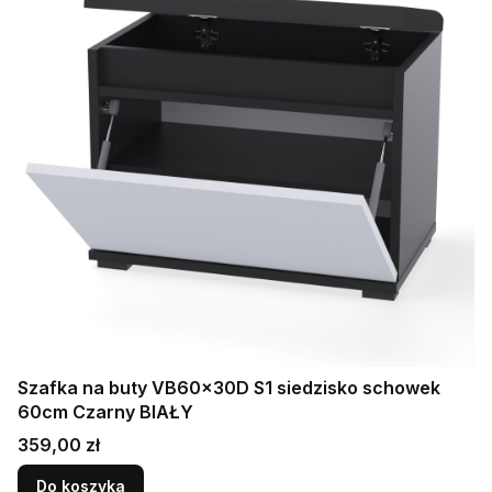
Szafka na buty VB60x30D S1 siedzisko schowek
60cm Czarny BIAŁY
Cena
359,00 zł
Do koszyka