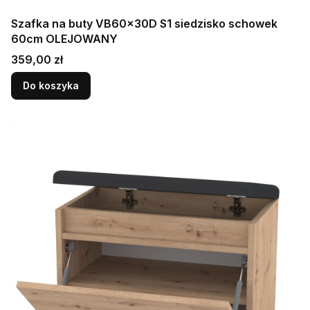
Szafka na buty VB60x30D S1 siedzisko schowek
60cm OLEJOWANY
Cena
359,00 zł
Do koszyka