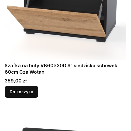
Szafka na buty VB60x30D S1 siedzisko schowek
60cm Cza Wotan
Cena
359,00 zł
Do koszyka