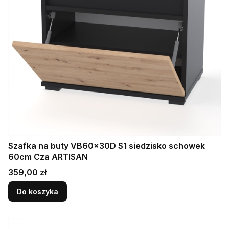
Szafka na buty VB60x30D S1 siedzisko schowek
60cm Cza ARTISAN
Cena
359,00 zł
Do koszyka