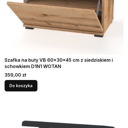
Szafka na buty VB 60×30×45 cm z siedziskiem i
schowkiem D1N1 WOTAN
Cena
359,00 zł
Do koszyka