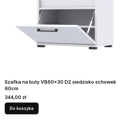
Szafka na buty VB60x30 D2 siedzisko schowek
60cm
Cena
344,00 zł
Do koszyka