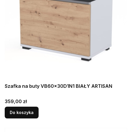
Szafka na buty VB60x30D1N1 BIAŁY ARTISAN
Cena
359,00 zł
Do koszyka