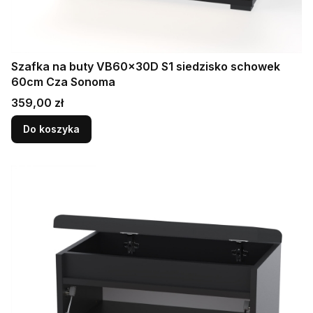
Szafka na buty VB60x30D S1 siedzisko schowek
60cm Cza Sonoma
Cena
359,00 zł
Do koszyka