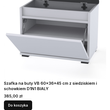
Szafka na buty VB 60×36×45 cm z siedziskiem i
schowkiem D1N1 BIALY
Cena
385,00 zł
Do koszyka