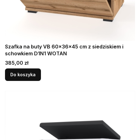
Szafka na buty VB 60×36×45 cm z siedziskiem i
schowkiem D1N1 WOTAN
Cena
385,00 zł
Do koszyka