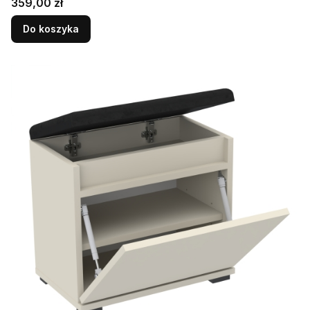
Cena
359,00 zł
Do koszyka