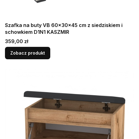
Szafka na buty VB 60×30×45 cm z siedziskiem i
schowkiem D1N1 KASZMIR
Cena
359,00 zł
Zobacz produkt