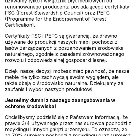
używamy tylko i wyłącznie płyt meblowych od
renomowanego producenta posiadającego certyfikaty
FSC (Forest Stewardship Council) oraz PEFC
(Programme for the Endorsement of Forest
Certification).
Certyfikaty FSC i PEFC są gwarancją, że drewno
używane do produkcji naszych mebli pochodzi z
lasów zarządzanych z poszanowaniem środowiska
naturalnego, zgodnie z zasadami zrównoważonego
rozwoju i odpowiedzialnej gospodarki leśnej.
Dzięki naszej decyzji możesz mieć pewność, że nasze
meble nie tylko zachwycają swoim wyglądem, ale
także dbają o środowisko naturalne. Dziękujemy za
zaufanie i wybór naszych produktów!
Jesteśmy dumni z naszego zaangażowania w
ochronę środowiska!
Chcielibyśmy podzielić się z Państwem informacją, że
prawie 3/4 używanego przez nas surowca pochodzi z
recyklingu i innych gałęzi przemysłu. To oznacza, że
aż 70% surowca pochodzi z recyklingu oraz surowca