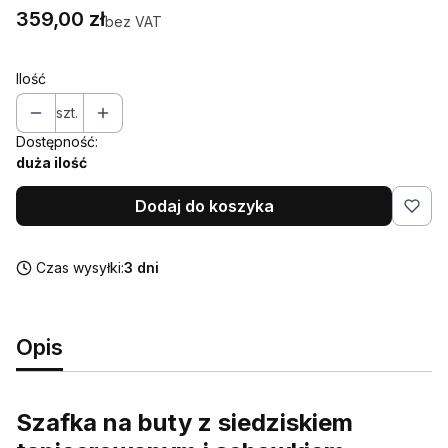
Cena
359,00 zł
bez VAT
Ilość
szt.
Dostępność:
duża ilość
Dodaj do koszyka
Czas wysyłki:
3 dni
Opis
Szafka na buty z siedziskiem