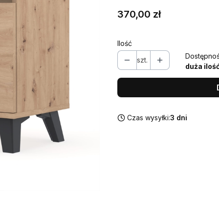
Cena
370,00 zł
Ilość
Dostępnoś
szt.
duża iloś
Czas wysyłki:
3 dni