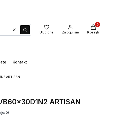
Produkty w kos
Wyczyść
Szukaj
Ulubione
Zaloguj się
Koszyk
mate
Kontakt
D1N2 ARTISAN
y VB60x30D1N2 ARTISAN
je: 0)