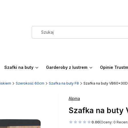
Szafki na buty
Garderoby z lustrem
Opinie Trust
ziskiem
Szerokość 60cm
Szafka na buty F8
Szafka na buty VB60x30
Alpma
Szafka na but
0.00
(Oceny: 0 Recenz