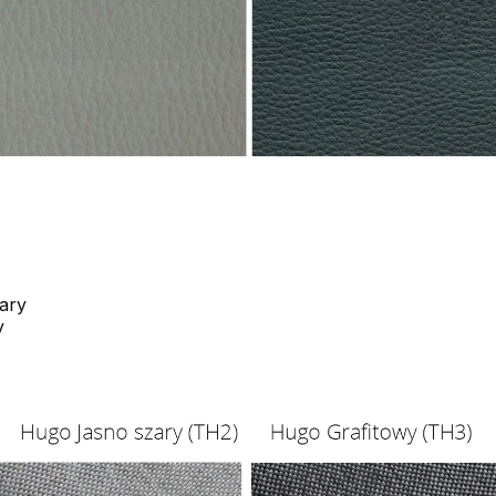
ary
y