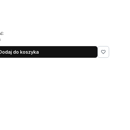
ć:
ć
Dodaj do koszyka