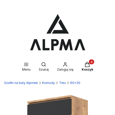
Produkty w kosz
Otwórz wyszukiwarkę
Menu
Szukaj
Zaloguj się
Koszyk
Szafki na buty Alpmeb
Komody
Tres
60x30