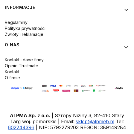
INFORMACJE
Regulaminy
Polityka prywatności
Zwroty i reklamacje
O NAS
Kontakt i dane firmy
Opinie Trustmate
Kontakt
O firmie
ALPMA Sp. z o.o.
| Szropy Niziny 3, 82-410 Stary
Targ woj. pomorskie | Email:
sklep@alpmeb.pl
Tel:
602244396
| NIP: 5792279203 REGON: 389149284