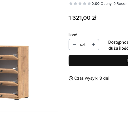
0.00
(Oceny: 0 Recenz
Cena
1 321,00 zł
Ilość
Dostępnoś
szt.
duża iloś
Czas wysyłki:
3 dni