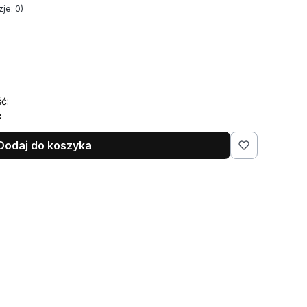
je: 0)
ć:
ć
Dodaj do koszyka