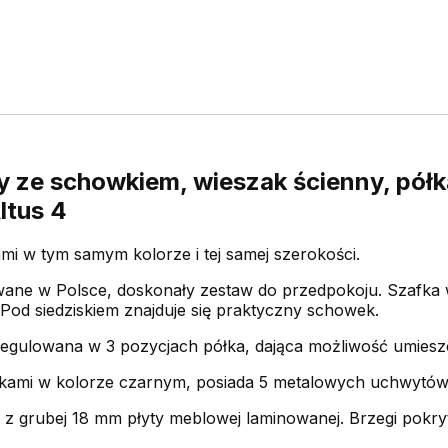
y ze schowkiem, wieszak ścienny, półk
ltus 4
ami w tym samym kolorze i tej samej szerokości.
ane w Polsce, doskonały zestaw do przedpokoju. Szafka 
 Pod siedziskiem znajduje się praktyczny schowek.
egulowana w 3 pozycjach półka, dająca możliwość umieszcz
akami w kolorze czarnym, posiada 5 metalowych uchwytów
 z grubej 18 mm płyty meblowej laminowanej. Brzegi pok