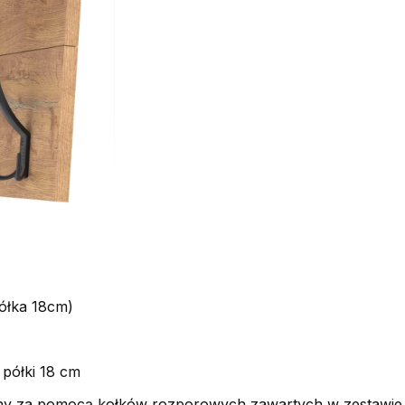
ółka 18cm)
 półki 18 cm
iany za pomocą kołków rozporowych zawartych w zestawie