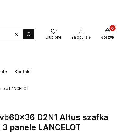
Produkty w kos
Wyczyść
Szukaj
Ulubione
Zaloguj się
Koszyk
mate
Kontakt
panele LANCELOT
vb60x36 D2N1 Altus szafka
k 3 panele LANCELOT