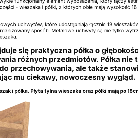
wykle funkcjonalny element wyposażenia, który łączy estet
ęści - wieszaka i półki, z których obie mają wysokość 1
lowych uchwytów, które udostępniają łącznie 18 wieszak
 zorganizowany sposób. Metalowe uchwyty są nie tylko wytrz
eszaka.
duje się praktyczna półka o głębokości
ania różnych przedmiotów. Półka nie 
do przechowywania, ale także stanowi
ając mu ciekawy, nowoczesny wygląd.
szak i półka. Płyta tylna wieszaka oraz półki mają po 18