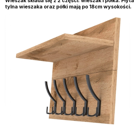
Wieszak składa się z 2 części: wieszak i półka. Płyta
tylna wieszaka oraz półki mają po 18cm wysokości.