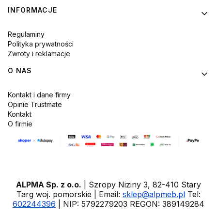
INFORMACJE
Regulaminy
Polityka prywatności
Zwroty i reklamacje
O NAS
Kontakt i dane firmy
Opinie Trustmate
Kontakt
O firmie
ALPMA Sp. z o.o.
| Szropy Niziny 3, 82-410 Stary
Targ woj. pomorskie | Email:
sklep@alpmeb.pl
Tel:
602244396
| NIP: 5792279203 REGON: 389149284