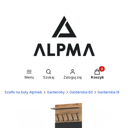
Produkty w kosz
Otwórz wyszukiwarkę
Menu
Szukaj
Zaloguj się
Koszyk
Szafki na buty Alpmeb
Garderoby
Garderoba 60
Garderoba I9