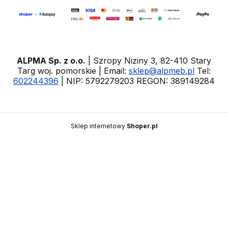
ALPMA Sp. z o.o.
| Szropy Niziny 3, 82-410 Stary
Targ woj. pomorskie | Email:
sklep@alpmeb.pl
Tel:
602244396
| NIP: 5792279203 REGON: 389149284
Sklep internetowy
Shoper.pl