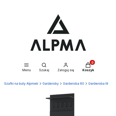
Produkty w kosz
Otwórz wyszukiwarkę
Menu
Szukaj
Zaloguj się
Koszyk
Szafki na buty Alpmeb
Garderoby
Garderoba 60
Garderoba I9