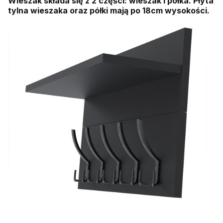
Wieszak składa się z 2 części: wieszak i półka. Płyta
tylna wieszaka oraz półki mają po 18cm wysokości.