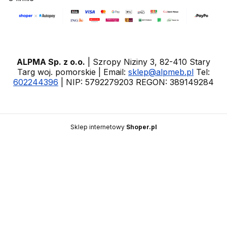
ALPMA Sp. z o.o.
| Szropy Niziny 3, 82-410 Stary
Targ woj. pomorskie | Email:
sklep@alpmeb.pl
Tel:
602244396
| NIP: 5792279203 REGON: 389149284
Sklep internetowy
Shoper.pl