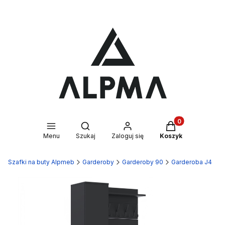
Produkty w kosz
Otwórz wyszukiwarkę
Menu
Szukaj
Zaloguj się
Koszyk
Szafki na buty Alpmeb
Garderoby
Garderoby 90
Garderoba J4