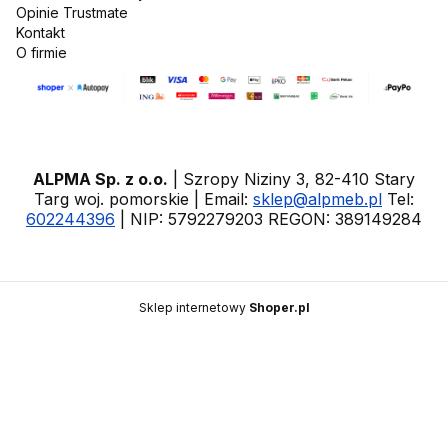
Opinie Trustmate
Kontakt
O firmie
ALPMA Sp. z o.o.
| Szropy Niziny 3, 82-410 Stary
Targ woj. pomorskie | Email:
sklep@alpmeb.pl
Tel:
602244396
| NIP: 5792279203 REGON: 389149284
Sklep internetowy
Shoper.pl