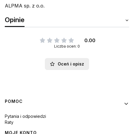
ALPMA sp. z o.o.
Opinie
0.00
Liczba ocen: 0
Oceń i opisz
Linki w stopce
POMOC
Pytania i odpowiedzi
Raty
MOJE KONTO